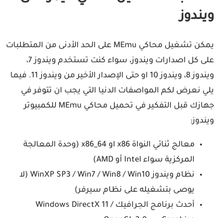
ندوز
يمكن تشغيل محاكي MEmu على الحد الأدنى من المتطلبات
على كل اصدارات ويندوز، سواء كنت تستخدم ويندوز 7،
ويندوز 8، ويندوز 10 او حتى الإصدار الأخير من ويندوز 11. فيما
 نعرض لكم المواصفات الدنيا التي يجب ان تتوفر في
جهازك قبل التفكير في تحميل محاكي MEmu للكمبيوتر
دوز:
معالج ثنائي النواة x86 او x86_64 (وحدة المعالجة
المركزية سواء Intel أو AMD)
نظام ويندوز WinXP SP3 / Win7 / Win8 / Win10 (لا
يوصى بتشغيله على نظام سيرفر)
أحدث برنامج الجرافيك Windows DirectX 11 /