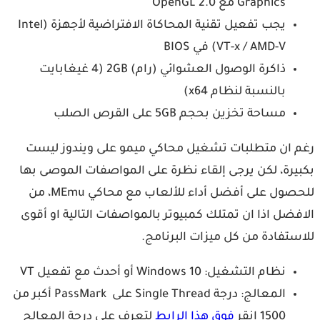
Graphics مع OpenGL 2.0
يجب تفعيل تقنية المحاكاة الافتراضية لأجهزة (Intel
VT-x / AMD-V) في BIOS
ذاكرة الوصول العشوائي (رام) 2GB (4 غيغابايت
بالنسبة لنظام x64)
مساحة تخزين بحجم 5GB على القرص الصلب
 ان متطلبات تشغيل محاكي ميمو على ويندوز ليست
يرة، لكن يرجى إلقاء نظرة على المواصفات الموصى بها
للحصول على أفضل أداء للألعاب مع محاكي MEmu، من
فضل اذا ان تمتلك كمبيوتر بالمواصفات التالية او أقوى
ستفادة من كل ميزات البرنامج.
نظام التشغيل: Windows 10 أو أحدث مع تفعيل VT
المعالج: درجة Single Thread على PassMark أكبر من
1500 انقر
فوق هذا الرابط
لتعرف على درجة المعالج