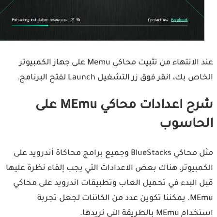
عند الانتهاء من تثبيت محاكي Memu على جهاز الكمبيوتر
 بك، انقر فوق زر التشغيل Launch لفتح البرنامج.
شرح اعدادات محاكي MEmu على
حاسوب
مثل محاكي BlueStacks وجميع برامج محاكاة أندرويد على
مبيوتر، هناك بعض الاعدادات التي يجب إلقاء نظرة عليها
 البدء في تحميل العاب وتطبيقات اندرويد على محاكي
MEmu. يمكننا تكوين عدد من الكائنات لجعل تجربة
ME بالطريقة التي نريدها.