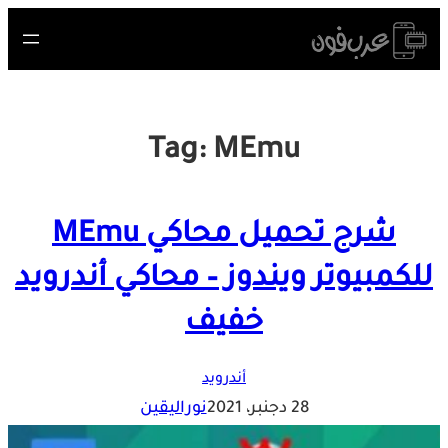
Skip
to
content
Tag:
MEmu
شرح تحميل محاكي MEmu
للكمبيوتر ويندوز – محاكي أندرويد
خفيف
أندرويد
28 دجنبر، 2021
نوراليقين