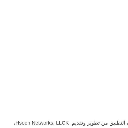
واتساب الاحمر اخر نسخة واحد من أشهر البرامج التي يتم استخدامها من أجل المراسلة البديلة لتطبيق Whatsapp الرسمي، التطبيق من تطوير وتقديم Hsoen Networks. LLCK،