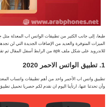
طبعا، إلى جانب الكثير من تطبيقات الواتس اب المعدلة مثل
للاندرويد على شكل ملف apk من الرابط أسفل المقال ثم تقوم بتثبيته على هاتفك أندرويد لتبدأ رحلة المتعة في الدردشة وإبهار الاصدقاء.
1. تطبيق الواتس الاحمر 2020
تطبيق واتس اب الأحمر واحد من أهم تطبيقات واتساب المعد
وأن تحدثنا عنها، ارتأينا اليوم ان نقدم لكم حصريا تحميل تطب