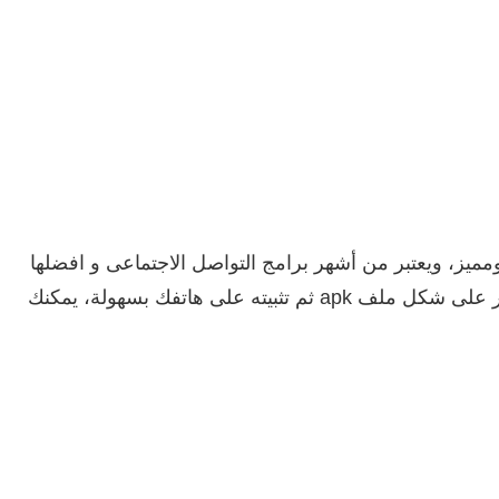
ومميز، ويعتبر من أشهر برامج التواصل الاجتماعى و افضلها
حيث تم تطوير من طرف المبرمج العربي hosen networks, يمكنك الآن تحميل برنامج الواتس اب الأحمر مجانا من ميديافاير على شكل ملف apk ثم تثبيته على هاتفك بسهولة، يمكنك