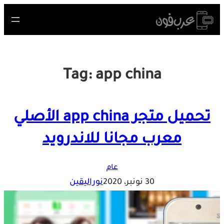
Skip
to
content
Tag:
app china
تحميل متجر app china الأصلي
معرب مجانا للاندرويد
عام
30 نونبر، 2020
نوراليقين