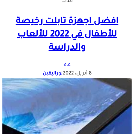
هذا…
افضل اجهزة تابلت رخيصة
للأطفال في 2022 للألعاب
والدراسة
عام
8 أبريل، 2022
نوراليقين