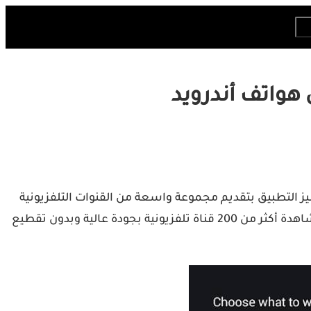
. يتميز التطبيق بتقديم مجموعة واسعة من القنوات التلفزيونية
المجانية من مختلف أنحاء العالم، بما في ذلك القنوات الرياضية، الإخبارية، الترفيهية، الثقافية وغيرها. يمكن للمستخدمين مشاهدة أكثر من 200 قناة تلفزيونية بجودة عالية وبدون تقطيع​