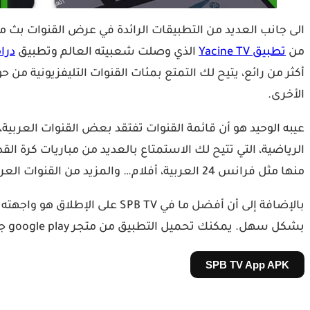
الى جانب العديد من التطبيقات الرائدة في عرض القنوات بث م
من
تطبيق Yacine TV
الذي وصلت شعبيته العالم وتطبيق
درا
أكثر من رائع، يتيح لك التمتع بمئات القنوات التليفزيونية م
الأخرى.
عيبه الوحيد هو أن قائمة القنوات تفتقد بعض القنوات العربية، ف
الرياضية، التي تتيح لك الاستمتاع بالعديد من مباريات كرة الق
منها مثل فرانس 24 العربية، أفلام… والمزيد من القنوات العربية اكتشفها بنفسك.
بالإضافة إلى أن أفضل ما في V
بشكل سهل. يمكنك تحميل التطبيق من متجر google play جوجل بلاي هنا:
SPB TV App APK