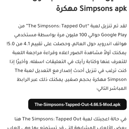
Simpsons  مهكرة
لقد تم تنزيل لعبة “The Simpsons: Tapped Out” من
Google Play حوالي 100 مليون مرة بواسطة مستخدمي
هواتف اندرويد حول العالم، وحصلت على تقييم 4.1 من 5.0!
نك أولاً مشاهدة الصور اعلاه وقراءة مراجعة اللعبة
عرف عنها وكتابة رأيك في التعليقات اسفله. وأخيرًا إذا
كنت ترغب في تنزيل أحدث إصدار مع التعديل لعبة The
Simpson مهكرة بحجم صغير، يمكنك ذلك عبر الرابط
باشر التالي:
The-Simpsons-Tapped-Out-4.66.5-Mod.apk
في حالة اعجبتك لعبة The Simpsons: Tapped Out هنا
 الألعاب المشابهة التي قد تستمتع بها وهي العاب