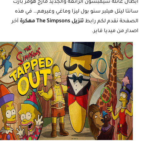
ال عائلة سيمبسون الرائعة والجديد مارج هومر بارت
تا ليتل هيلبر سنو بول ليزا وماغي وغيرهم… في هذه
فحة نقدم لكم رابط
تنزيل The Simpsons مهكرة
آخر
ار من ميديا فاير.