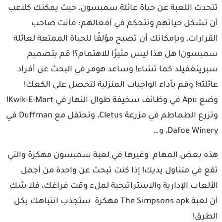
دث اللعبة عن حياة عائلة سمبسون، حيث يمكنك كلاعب
تشكل حياتهم وتتحكم في أفعالهم؛ فأنت صاحب
رارات، وبإمكانك أن تصبح مؤلفًا للحياة الممتعة لعائلة
سون! هل هذا ليس مثيرًا للاهتمام؟! قم بتصميم
ينغفيلد كما تشاء! وساعد هومر في البحث عن أفراد
لته! وقم بأداء الواجبات المنزلية لتحصل على الكعك!
وضع Apu في وظائف سخيفة طوال النهار في Kwik-E-Mart!
وتزرع الطماطم في مزرعة Cletus، وتحتفل مع Duffman في
Dafoe Wi، و…
 بعض المهام وغيرها في لعبة سمبسون مهكرة والتي
 في متناول يديك! إذا كنت تبحث عن واحدة من أجمل
لعاب الإدارية والاستراتيجية لملء وقت فراغك، فلا شك
أن لعبة The Simpsons apk مهكرة ستجذب انتباهك بكل
رق!