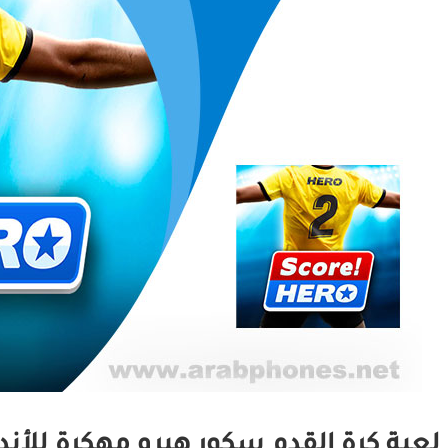
لعبة كرة القدم سكور هيرو مهكرة للأند