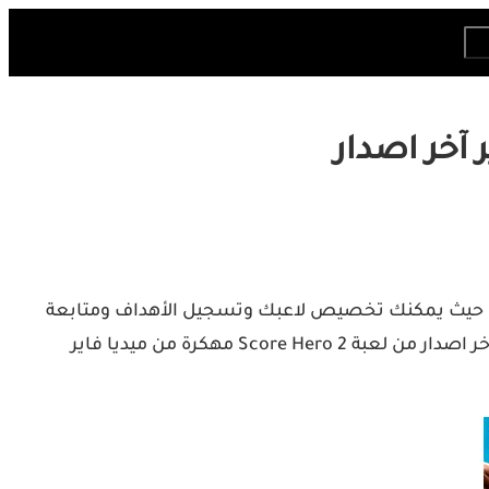
ب كرة القدم وما زلت تائها بين أفضل لعبة كرة القدم للهاتف، ستحب حتما لعبة Score Hero 2 الجديدة حيث يمكنك تخصيص لاعبك وتسجيل الأهداف ومتابعة
قصتك الخاصة كلاعب محترف حقيقي. اللعبة لديها الكثير من الميزات الرائعة والمميز أيضا اننا اليوم نقدم لكم رابط تحميل آخر اصدار من لعبة Score Hero 2 مهكرة من ميديا فاير