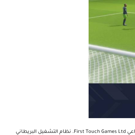
لعبة سكور هيرو هي النسخة الثانية من لعبة سكور هيرو الشهيرة واللعبة الثالثة في سلسلة لعبة Score من الاستوديو الإبداعي First Touch Games Ltd. نظام التشغيل البريطاني