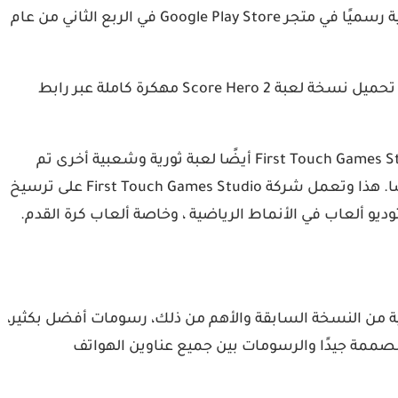
للأندرويد والذي بعد النسختين السابقتين اللتان تم تقديمهما وإصدارهما في 2015 و 2018، وتم إصدار نسخته الكاملة والنهائية رسميًا في متجر Google Play Store في الربع الثاني من عام
على موقعنا عرب فون أعددنا لكم رابط تنزيل اللعبة بإصدارها الاخير مهكر مع بعض المراجعات اللازمة، وفرنا لكم ايضا رابط تحميل نسخة لعبة Score Hero 2 مهكرة كاملة عبر رابط
بغض النظر عن سلسلة ألعاب Score هذه التي حظيت بشعبية كبيرة بين المعجبين وتقدم أسلوبًا مختلفًا وجديدًا، قدم First Touch Games Studio أيضًا لعبة ثورية وشعبية أخرى تم
والتي قدمنا لكم رابط تحميل النسخة المهكرة لها أيضا. هذا وتعمل شركة First Touch Games Studio على ترسيخ
وديو ألعاب في الأنماط الرياضية ، وخاصة ألعاب كرة القدم.
كثر احترافية من النسخة السابقة والأهم من ذلك، رسومات أفضل بكثير،
المصممة جيدًا والرسومات بين جميع عناوين الهواتف