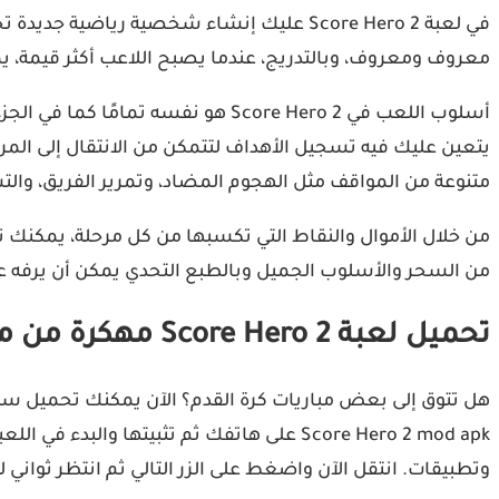
في لعبة Score Hero 2 عليك إنشاء شخصية ري
معروف ومعروف، وبالتدريج، عندما يصبح اللاعب أكثر قيمة، ي
أسلوب اللعب في Score Hero 2 هو ن
يتعين عليك فيه تسجيل الأهداف لتتمكن من الانتقال إلى المر
متنوعة من المواقف مثل الهجوم المضاد، وتمرير الفريق، والت
من السحر والأسلوب الجميل وبالطبع التحدي يمكن أن يرفه
تحميل لعبة Score Hero 2 مهكرة من ميديا فاير
Score Hero 2 mod apk على هاتفك ثم تثبيته
وتطبيقات. انتقل الآن واضغط على الزر التالي ثم انتظر ثواني لتنتقل لرابط تحميل لعبة Score Hero 2 مهكرة 