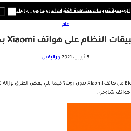
Search
الرئيسية
شروحات
مشاهدة القنوات
أندرويد
آيفون وآيباد
عام
النظام على هواتف Xiaomi بدون روت
6 أبريل، 2021
نوراليقين
 هواتف شاومي.