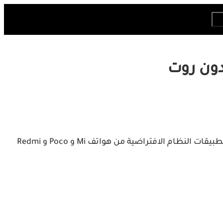
هل تبحث عن أسهل طريقة حذف تطبيقات النظام أو Bloatware من هاتف Xiaomi بدون روت؟ فيما يلي بعض الطرق لإزالة تطبيقات النظام الافتراضية من هواتف Mi و Poco و Redmi