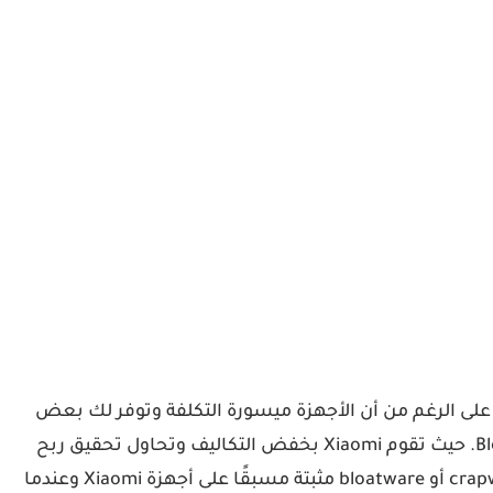
يا، على الرغم من أن الأجهزة ميسورة التكلفة وتوفر لك بعض
الميزات الرائعة، إلا أن هناك شيئًا واحدًا كان دائمًا أضعف نقطة في Xiaomi، وهو وجود الكثير من تطبيقات النظام او Bloatware. حيث تقوم Xiaomi بخفض التكاليف وتحاول تحقيق ربح
في مجالات اخرى مثل الإعلانات داخل تطبيقاتها، والشراكة مع تطبيقات معينة، ودفع المستخدمين إلى استخدام برامج crapware أو bloatware مثبتة مسبقًا على أجهزة Xiaomi وعندما