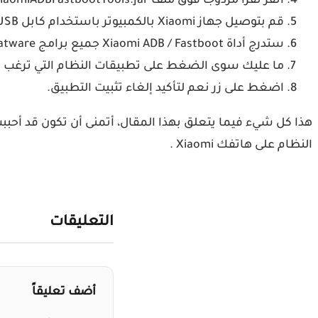
انقر نقرًا مزدوجًا فوق ملف XiaomiADBFastbootTools.jar لبدء تشغيل أداة Xiaomi ADB / Fastboot.
قم بتوصيل جهاز Xiaomi بالكمبيوتر باستخدام كابل USB.
ستدرج أداة Xiaomi ADB / Fastboot جميع برامج bloatware بأسماء الحزم الخاصة بها التي يمكنك إلغاء تثبيتها من جهازك.
ما عليك سوى الضغط على تطبيقات النظام التي ترغب في ح
اضغط على زر نعم لتأكيد إلغاء تثبيت التطبيق.
هذا كل شيء فيما يتعلق بهذا المقال، أتمنى أن تكون قد أحببت
النظام على هاتفك Xiaomi .
التعليقات
أضف تعليقاً