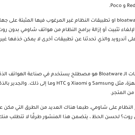
إذا كنت تمتلك جهاز Xiaomi ومللت من برامج crapware أو bloatware او تطبيقات النظا
لغاء تثبيت أو إزالة برامج النظام من هواتف شاومي بدون روت
لى أندرويد والذي تحدثنا عن تطبيقات أخرى لا يمكن خذفها غير
قبل أن نبدأ، من الأفضل أن تفهم ما الذي تتعامل معه. تطبيقات الـ Bloatware
تجارية محددة ويتم تصنيعها من قبل الشركات المصنعة للأ
من المتجر.
ن روت؟ لحسن الحظ ، يتضمن هذا المنشور طرقًا لا تتطلب منك 