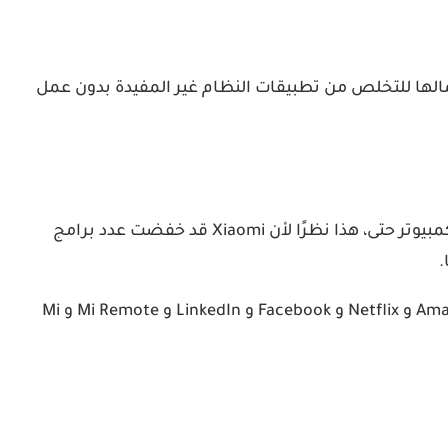
ة التي يمكنك استعمالها للتخلص من تطبيقات النظام غير المفيدة بدون عمل
هذه واحدة من أسهل الطرق لإزالة تطبيقات النظام من هاتف Xiaomi مباشرة من هاتفك الذكي دون الحاجة الى استعمال الكمبيوتر حتى، هذا نظرًا لأن Xiaomi قد خفضت عدد برامج
أولاً، تحتاج إلى معرفة التطبيقات التي لا تريدها على هاتفك Xiaomi، لنفترض أنك لا ترغب في الحصول على تطبيقات مثل Amazon و Netflix و Facebook و LinkedIn و Mi Remote و Mi