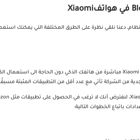
ما هي تطبيقات bloatware او تطبيقات النظام، دعنا نلقي نظرة على الطرق المختلف