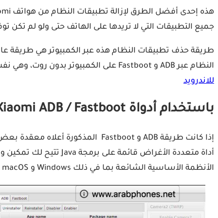
جميع التطبيقات التي لا تريدها على الهاتف حتى ولو لم تكن تو
النظام عبر ADB و Fastboot على الكمبيوتر بدون روت، وهي نفس الطريقة التي يمكنك اتباعها على جميع هواتف اندرويد والتي تجدها ضمن مقالنا:
للاندرويد
باستخدام أدواة Xiaomi ADB / Fastboot
الأنظمة الأساسية الشائعة بما في ذلك Windows و macOS و Linux.