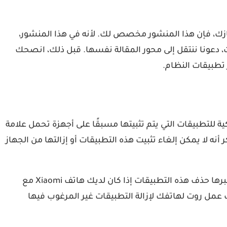
م غير المرغوب فيها المثبتة على جهازك، فإن هذا المنشور مخصص لك. لأنه في هذا المنشور،
، دعونا ننتقل إلى محور المقالة نفسها. قبل ذلك، انصحك
 تطبيقات النظام.
 هو مصطلح يستخدم في صناعة الهواتف الذكية للتطبيقات التي يتم تثبيتها مسبقًا على أجهزة تحمل علامة
جهزة، مثل Samsung و Xiaomi و HTC وما إلى ذلك. والجدير بالذكر أنه لا يمكن إلغاء تثبيت هذه التطبيقات أو إزالتها من الجهاز
لا يمكن استخدام أي إجراء قياسي أو عادي لإلغاء تثبيت برامج النظام على شاومي، طبعا هناك العديد من الطرق التي مكن عبرها حذف هذه التطبيقات إذا كان لديك هاتف Xiaomi مع
عمل روت لهاتفك لإزالة التطبيقات غير المرغوب فيها