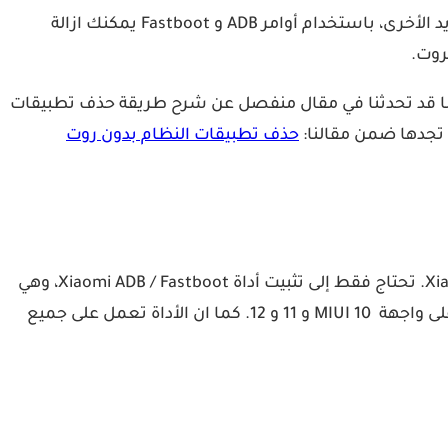
هذه إحدى أفضل الطرق لإزالة تطبيقات النظام من هواتف Xiaomi، بل ويمكن استخدام هذه الطريقة على جميع هواتف اندرويد الأخرى، باستخدام أوامر ADB و Fastboot يمكنك ازالة
روت.
ف تطبيقات النظام هذه عبر الكمبيوتر هي طريقة عالمية ويمكن استخدامها على أي جهاز يعمل بنظام Android. كنا قد تحدثنا في مقال منفصل عن شرح طريقة حذف تطبيقات
حذف تطبيقات النظام بدون روت
إذا كانت طريقة ADB و Fastboot المذكورة أعلاه معقدة بعض الشيء، فيمكنك تجربة هذه الطريقة المخصصة لهواتف Xiaomi. تحتاج فقط إلى تثبيت أداة Xiaomi ADB / Fastboot، وهي
أداة متعددة الأغراض قائمة على برمجة Java تتيح لك تمكين وتعطيل وإلغاء تثبيت وإعادة تثبيت تطبيقات النظام المتعددة على واجهة MIUI 10 و 11 و 12. كما ان الأداة تعمل على جميع