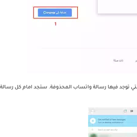
، انتقل WhatsApp Web واختر المحادثة التي توجد فيها رسالة واتساب المحذوفة. 