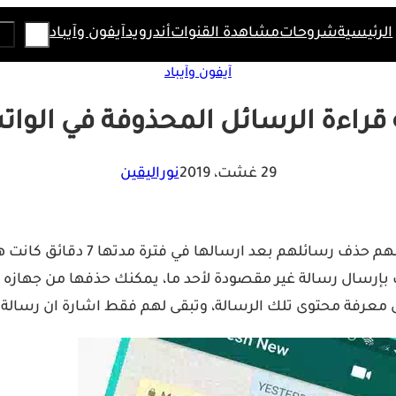
Search
الرئيسية
شروحات
مشاهدة القنوات
أندرويد
آيفون وآيباد
آيفون وآيباد
قراءة الرسائل المحذوفة في الوا
29 غشت، 2019
نوراليقين
قبل سنة وأكثر أعلنت شركة tsapp
بإرسال رسالة غير مقصودة لأحد ما، يمكنك حذفها من جهازه اي
 معرفة محتوى تلك الرسالة، وتبقى لهم فقط اشارة ان رسالة م