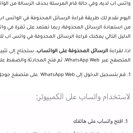
واتس اب لديه، وفي حالة قام المرسلة بحذف الرسالة من الواتس اب، يبقى WhatsRemoved محتفظ بنسخة منها مما يت
اليوم نقدم لك طريقة قراءة الرسائل المحذوفة في الواتس اب 
الدليل التالي يمكنك قراءة الرسائل المحذوفة في واتس اب للا
اذا، لقراءة
الرسائل المحذوفة على الواتساب
المتصفح عبر WhatsApp Web، ثم فتح المحادثة والضغط على الرسالة المحذوفة لاستعادتها وقراءتها، تابع التفاصيل بالصور:
1. قم بتسجيل الدخول إلى WhatsApp Web على متصفح جوجل كروم على الموقع الرسمي: