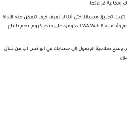
ثبيت تطبيق مسبقا، حتى أننا لا نعرف كيف تتمكن هذه الأداة
من استعادة الرسائل المحذوفة، ربما تعتمد على ثغرة في واتس اب، على أي الطريقة تعتمد على كمبيوتر، متصفح جوجل كروم وأداة WA Web Plus المتوفرة على متجر كروم، نعم باتباع
” على جوجل كروم على الكمبيوتر، ومنح صلاحية الوصول إلى حسابك في الواتس اب من خلال