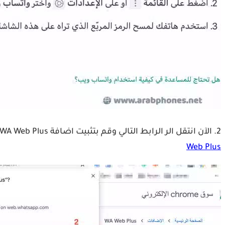
2. الآن انتقل الر الرابط التالي وقم بتثبيت اضافة WA Web Plus على جوجل كروم بالضغط على الزر إضافة إلى Chrome ثم الموافقة بالضغط على add extension في النافذة المنبثقة :
Web Plus