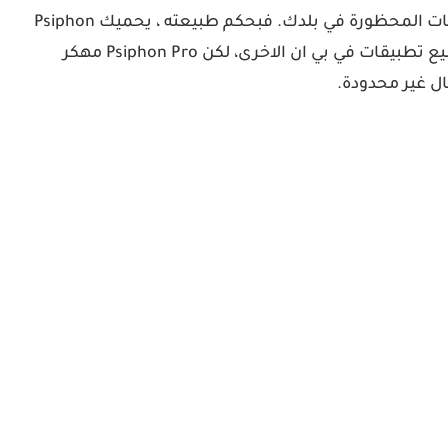
يمنحك Psiphon Pro وصولاً غير محدود وآمن إلى الإنترنت وكل منصات الوسائط الاجتماعية وكل المواقع والخدمات والتطبيقات المحظورة في بلدك. فبحكم طبيعته ، يحميك Psiphon
Pro أيضًا عند الاتصال بنقاط اتصال WiFi العمومية عن طريق إنشاء نفق خاص آمن بينك وبين الإنترنت كما هو الحال مع جميع تطبيقات في بي ان الاخرى، لكن Psiphon Pro مهكر