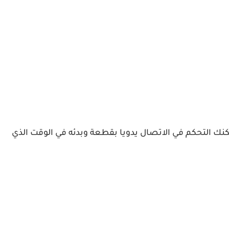
فضل والاسرع فيتغير لون الحرف P من الاحمر الى الازرق، ويمكنك التحكم في الاتصال يدويا بقطعة وبدئه في الوقت الذي