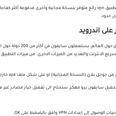
تطبيق Psiphon Pro مهكر النسخة الأخيرة (سايفون برو) هو تطبيق vpn رائع متوفر بن
ن حدود.
تأكد الشركة المالكة ان هناك
سريع الانترنت والعديد من الميزات الاخرى. من ميزات التطبي
نسخة المجانية) او على شكل ملف apk خارجي (النسخة المدفوعة مجانا).
تحميل سايفون برو مهكر، ستحتاج الى تفعيل خيار مصادر غير مع
عدادات VPN وافق بالضغط على OK.