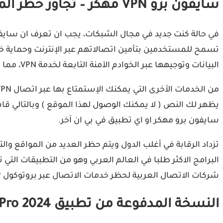
سايفون برو VPN مهكر – تجاوز حظر المواقع والخدمات
البيانات وتوجيهها عبر الخوادم الآمنة التابعة لخدمة VPN، مما يجعل من الصعب على المتسللين مراقبة أو تتبع نشاط المستخدمين عبر الإنترنت.
يظهر لك النص ( لا يمكنك الوصول لهذا الموقع ) وبالتالي قا
سايفون برو مهكر او اي تطبيق في بي ان آخر.
البرامج الاكثر طلبا في العالم العربي وهو من التطبيقات ال
شركات الاتصال العربية لحظر خدمات الاتصال عبر بروتوكول VOIP الذي يستعمل في مكالمات واتس آب و سكايب و فايبر… اظافة الى العديد من المواقع والخدمات.
النسخة المدفوعة من تطبيق Psiphon Pro 2024