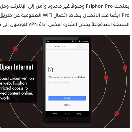
النسخة المدفوعة يمكن اعتباره أفضل أداة VPN للوصول إلى كل شيء على الإنترنت بشكل آمن بدون اعلانات مزعجة مع اتصال غير محدودة.