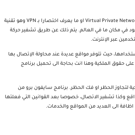
في حالة كنت جديد في مجال الشبكات، يجب ان تعرف ان سايفون برو VPN مهكر هو تطبيق خدمة شبكة افتراضية خاصة او Virtual Private Network او ما يعرف اختصارا بـ VPN وهو تقنية
دمين بتأمين اتصالاتهم عبر الإنترنت وحماية خصوصيتهم عبر إنشاء اتصال آمن بين جهازهم وخادم VPN موجود في مكان ما في العالم. يتم ذلك عن طريق تشفير حركة
وبة في دولتك أو المحظور استخدامها، حيث تتوفر مواقع عديدة عند محاولة الإتصال بها
لى حقوق الملكية وهنا انت بحاجة الى تحميل برنامج
 حظر العديد من المواقع والتطبيقات والخدمات ويزداد الطلب على خدمات VPN للهواتف الذكية لتجاوز الحظر او فك الحظر. برنامج سايفون برو من
اقع وكذا تشفير الاتصال، خصوصا بعد القوانين التي فعلتها