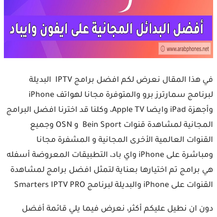
‏في هذا المقال نعرض لكم افضل برامج IPTV البديلة
لبرنامج سمارترز برو ‏والمتوفرة ‏مجانا لهواتف iPhone
وأجهزة iPad وايضا Apple TV، ‏وكلنا قد اخترنا افضل البرامج
المجانية لمشاهدة قنوات Bein Sport و OSN وجميع
‏القنوات العالمية الأخرى المجانية و المشفرة مجانا
ومباشرة على iPhone واي باد، ‏التطبيقات المعروضة أسفله
هي برامج تم اختيارها بعناية لتمثل افضل برامج لمشاهدة
القنوات على iPhone والبديلة لبرنامج Smarters IPTV PRO
دون ان نطيل عليكم أكثر، نعرض ‏فيما يلي قائمة أفضل