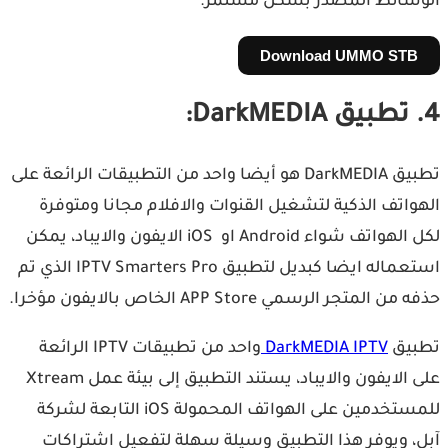
الوسائط المصدر بشكل مستمر.
Download UMMO STB
4. تطبيق DarkMEDIA:
تطبيق DarkMEDIA هو أيضا واحد من التطبيقات الرائعة على
الهواتف الذكية لتشغيل القنوات والافلام مجانا ومتوفرة
لكل الهواتف شواء Android او iOS الايفون والايباد، يمكن
استعماله ايضا كبديل لتطبيق IPTV Smarters Pro الذي تم
حذفه من المتجر الرسمي APP Store الخاص بالايفون مؤخرا.
تطبيق
DarkMEDIA IPTV
واحد من تطبيقات IPTV الرائعة
على الايفون والايباد، يستند التطبيق إلى بيئة عمل Xtream
للمستخدمين على الهواتف المحمولة iOS التابعة لشركة
آبل، ويوفر هذا التطبيق وسيلة سهلة لتفعيل اشتراكات