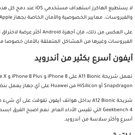
لا يستطيع الهاكرز است
والفيروسات. معايير الخصوصية والأمان الخاصة بجهاز Apple جيدة جدًا وقوية وتعمل بجد لسد أي ثغرات قد تضر بسمعتها.
على العكس من ذلك، فإن أج
الفيروسات وغيرها من المشاكل المتعلقة بالأمان خصوصا مع 
آيفون أسرع بكثير من أندرويد
Snapdragon أو HiSilicon من Huawei على أي جهاز يعمل بنظام أندرويد ، لا يمكن طبعا الحديث عن شريحة Mediatek.
أسرع وأكثر سلاسة من أندرويد.