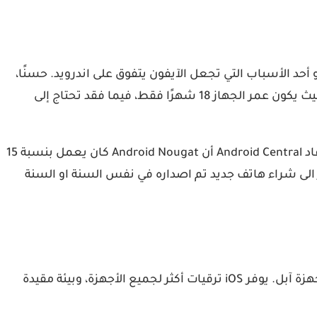
 يحصلون على آخر تحديث لنظام التشغيل هو أحد الأسباب التي تجعل الآيفون يتفوق على اندرويد. حسنًا،
ستحصل على اصدار iOS الأخير إذا اليوم اذا كنت تملك هاتف iPhone 6s الذي تم إصداره في 2015، على عكس هواتف أندرويد حيث يكون عمر الجهاز 18 شهرًا فقط، فيما فقد تحتاج إلى
وفقًا لـ Mixpanel، بعد أسبوع من إطلاق Apple لنظام التشغيل iOS 11، ورد أنه تم تثبيته على 25 بالمائة من أجهزة iOS. بينما أفاد Android Central أن Android Nougat كان يعمل بنسبة 15
يد الاخيرة، انت مضطر الى شراء هاتف جديد تم اصداره في نفس السنة او السنة
على الرغم من أنه لا يزال هناك نقاش حول ما إذا كان iOS أفضل من أندرويد من حيث الأمان، لا يزال معظم الناس يفضلون أجهزة آبل. يوفر iOS ترقيات أكثر لجميع الأجهزة، وبيئة مقيدة