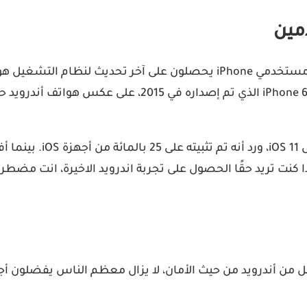
قد يبدو الأمر مستحيلا لعشاق اندرويد، ولكن حقيقة أن جميع مستخدمي iPhone
جهزة Android في سبتمبر 2017. ببساطة، إذا كنت تريد حقًا الحصول على تجربة اندرو