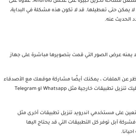
لا يعتبر iPhone مثاليًا عندما يتعلق الأمر بالتثبيت المسبق للتطبيقات الافتراضية التي لا يمكن حذفها، لكن هذه التطبيقات لا تشغل مساحة تخزين كبيرة على عكس Android. علاوة على
لا يمكن حتى تعطيلها. قد لا تكون هذه مشكلة في البداية،
 الحديث عنه.
ا يمنه عرض الصور التي قمت بتصويرها مباشرة على جهاز
صرف النظر عن الملفات ، يمكنك أيضًا مشاركة موقعك مع الأصدقاء
على iPhone. لا يتطلب الأمر سوى نقرة أو نقرتين من iMessage ويمكنك مشاركة موقعك، على عكس Android حيث يتعين عليك تنزيل تطبيقات خارجية مثل Whatsapp او Telegram
تخدام AirDrop على iPhone دون تنزيل أي تطبيق خارجي. سيتعين على مستخدمي اندرويد تنزيل تطبيقات أخرى مثل
مية، فشركة آبل توفر كل التطبيقات التي قد يحتاج اليها
حيانا.