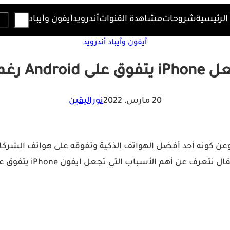
Search
الرئيسية
شروحات
مشاهدة القنوات
أندرويد
آيفون وآيباد
آيفون وآيباد
أندرويد
A رغم كل شيء
20 مارس، 2022
نوراليقين
وعن كونه أحد أفضل الهواتف الذكية وتفوقه على هواتف الشرك
لأسباب التي تجعل ايفون iPhone يتفوق على أجهزة Android.