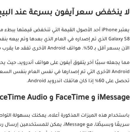
لا ينخفض سعر آيفون بسرعة عند البيع
الآن بسعر أقل بـ 50٪. هواتف Android الأخرى تفقد ما يقرب من 50٪ من قيمتها في عام أو عامين.
تحصل على 60٪ إذا كان هاتفك اندرويد Android.
iMessage و FaceTime و FaceTime Audio