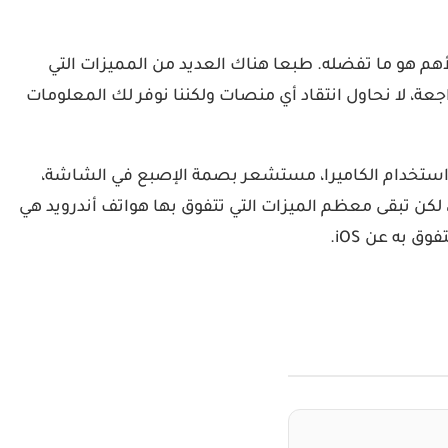
أهم هو ما تفضله. طبعا هناك العديد من المميزات التي
ي الاعتبار كل منظور فإن iPhone يتفوق على أجهزة Android. من خلال هذه المراجعة، لا نحاول انتقاد أي منصات ولكننا نوفر لك المعلومات
عن استخدام الكاميرا، مستشعر بصمة الإصبع في الشاشة،
نفذ “يو إس بي-سي” (USB-C) والعديد من الميزات الأخرى، لكن تبقى معظم الميزات التي تتفوق بها هواتف أندرويد هي
به عن iOS.