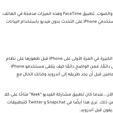
توفر الميزة طريقة ممتازة للدردشة المرئية وهي أفضل بكثير من تطبيقات Google وحتى تطبيقات فيسبوك في جودة الصورة والصوت. تطبيق FaceTime وهذه الميزات مدمجة في الهاتف،
مما يجعل من السهل جدًا التبديل من مكالمة هاتفية عادية إلى مكالمة فيديو بمجرد النقر على زر. يساعد FaceTime Audio مستخدمي iPhone على التحدث بدون فيديو باستخدام البيانات
هذه ليس مجرد اشاعة، سبب آخر يتفوق به iPhone على Android. بشكل عام تتوفر التطبيقات الكبيرة والتي تقدمها الشركات الكبيرة في المرة الأولى على iPhone قبل ظهورها على نظام
أندرويد، على الرغم من أننا نرى الآن المزيد من التطبيقات تأتي على كل من النظامين في نفس الوقت. ولكن هذا ليس هو الحال دائمًا، فمن الواضح دائمًا كيف يتلقى مستخدمو iPhone
أمر بتوفير أفضل الألعاب والتطبيقات. مثلا، كان تطبيق Instagram متاحًا على iPhone لأكثر من عامين قبل أن يجد طريقه إلى أندرويد وكذلك الحال مع
حتى عندما تتوفر التطبيقات على النظامين معا، نرى دائمًا تصميمًا أفضل لها في إصدار آيفون. كان هذا يحدث لسنوات وحتى الآن ، عندما كان تطبيق مشاركة الفيديو “Keek” متاحًا على كلا
النظامين الأساسيين في مارس 2012، كان بإمكان مستخدمي iPhone إرسال رسائل مباشرة، ولم يتمكن مستخدمو أندرويد من ذلك. نرى هذا أيضًا في Snapchat و Twitter كتبطبيقات