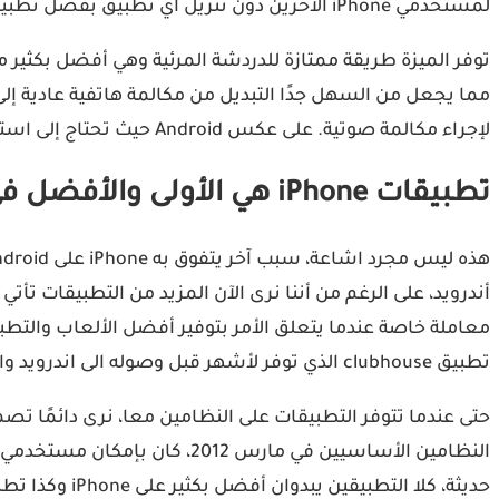
لمستخدمي iPhone الآخرين دون تنزيل أي تطبيق بفضل تطبيق FaceTime الرسمي.
لإجراء مكالمة صوتية. على عكس Android حيث تحتاج إلى استخدام تطبيقات تابعة لشركات أخرى مثل Whatsapp.
تطبيقات iPhone هي الأولى والأفضل في المظهر
تطبيق clubhouse الذي توفر لأشهر قبل وصوله الى اندرويد والعديد من التطبيقات الأخرى.
حديثة، كلا التطبيقين يبدوان أفضل بكثير على iPhone وكذا تطبيق فيسبوك، اضافة الى ان التطبيقات تصدر تحديثات جديدة للايفون قبل أندرويد.