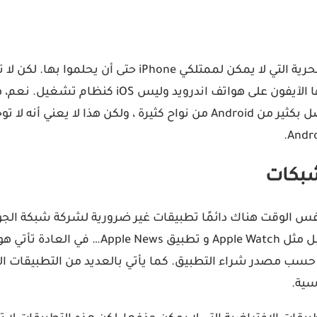
لا شك أن هواتف Android تقدم الكثير من الصفات الفريدة
أندرويد. تتناول هذه المقالة ثمانية اشياء اساسية 
شبكات
فس الوقت هناك دائمًا تطبيقات غير ضرورية لشركة شبكة الجوال
iPhone الذي يأتي مع تطبيقات مهمة فقط والخا
يد من التطبيقات الاخرى حسب مصدر شراء التطبيق. كما يأتي بالعديد من
سية.