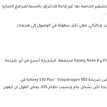
لوجي يجعل آلية التشفير الخاصة بها غير قابلة للاختراق بالنسبة للبرامج الضارة
زًا مفتوح المصدر. وبالتالي، فهي أكثر سهولة في الوصول إلى هجمات
تعمل شريحة A11 Bionic على iPhone 8 و iPhone 8 Plus و iPhone X على جعل هذه الهواتف أسرع من OnePlus 5T و Pixel 2 XL و Galaxy Note 8 مجتمعة. الشريحة أسرع من أي شريحة
شريحة A12 Bionic بداخل هواتف آيفون تفوقت على أي شيء من معسكر Android ، على سبيل المثال ، فاز جهاز iPhone XS على شريحة Galaxy S10 Plus ‘ Snapdragon 855 في
Geekbench 4 التي تقيس الأداء العام. نعم اصبح الفرق ابسط مما كان عليه في الماضي بفضل معالجات Snapdragon الجديدة لكن بشكل عام وبسبب نظام iOS، يمكن القول ان آيفون