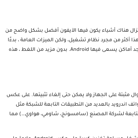
 والحرية التي لا يمكن لممتلكي iPhone حتى أن يحلموا بها. لكن لا تزال هناك أشياء يكون فيها الآيفون أفضل بشكل واضح من
يتفوق عبرها الآيفون على هواتف اندرويد وليس iOS كنظام تشغيل. نعم، هذا أكثر من مجرد نظام تشغيل، ولكن الميزات العامة ، بدءًا
من الجسم إلى ما هو تحته. يقدم iPhone من Apple تجربة أفضل بكثير من Android من نواح كثيرة ، ولكن هذا لا يعني أنه لا توجد أماكن يسعى فيها Android. بدون مزيد من اللغط ، هذه
 مثبتة على الجهاز ولا يمكن حتى إلغاء تثبيتها. على عكس
صة يشركة آبل مثل Apple Watch و تطبيق Apple News… في العادة تأتي هواتف اندرويد بالعديد من التطبيقات التابعة للشبكة مثل
 التطبيقات التابعة لشركة المصنع (سامسونج، شاومي، هواوي…) مما