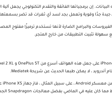
هداف مستخدمي iOS عند دمج كل هذه البيانات. إن برمجياتها الفائقة والتقدم التكنو
هزة Android أكثر عرضة لاختراق الفيروسات والبرامج الضارة لأنها تستخدم ترمي
سهولة تثبيت التطبيقات من خارج المتجر.