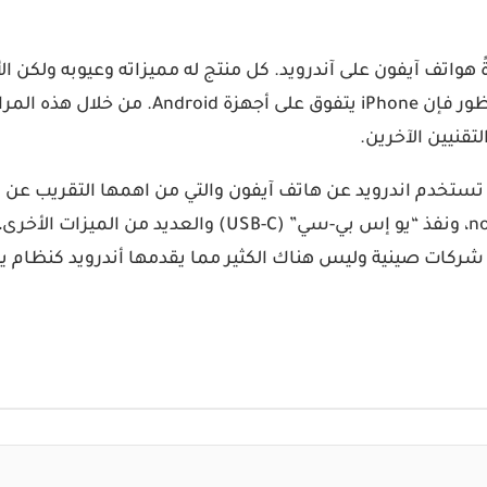
واتف آيفون على آندرويد. كل منتج له مميزاته وعيوبه ولكن ال
يتفوق بها أندرويد عن آيفون، لكن ومع الأخذ ف
قنيين الآخرين.
تي تستخدم اندرويد عن هاتف آيفون والتي من اهمها التقريب 
شاشات بمعدل التحديث سريع، شاشة بدون شق علوي notch، و
ات صينية وليس هناك الكثير مما يقدمها أندرويد كنظام يتفوق 