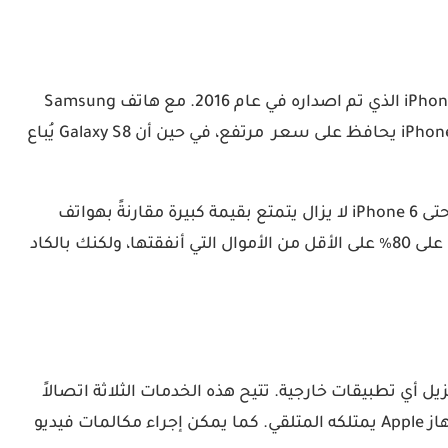
يعتبر iPhone أحد الأصول القيمة التي تنخفض قيمتها ببطء مقارنةً بهواتف أندرويد الأخرى. إذا ما قارنت اليوم سعر هاتف iPhone 7 الذي تم اصداره في عام 2016. مع هاتف Samsung
Galaxy S8 الذي تم إصداره في العام الذي بعدها وتم بيعه بنفس السعر تقريبا. إذا ما قارنت اليوم في عام 2022، ستجد ان iPhone 7 يحافظ على سعر مرتفع، في حين أن Galaxy S8 يُباع
مما يجعله سببًا آخر يتفوق آيفون على هواتف أندرويد، حيث يحتفظ آيفون بقيمته أفضل من أي هاتف يعمل بنظام Android. حتى iPhone 6 لا يزال يتمتع بقيمة كبيرة مقارنةً بهواتف
Android الأخرى التي تم إصدارها في نفس العام بنفس السعر في ذلك الوقت. عندما تريد بيع iPhone، كن مستعدًا للحصول على 80٪ على الأقل من الأموال التي أنفقتها، ولكنك بالكاد
تواصل والتفاعل مع مالكي iPhone و iPad الآخرين بسلاسة، دون تنزيل أي تطبيقات خارجية. تتيح هذه الخدمات الثلاثة اتصالاً
سريعًا وبسيطًا، مع iMessage، يمكن للمستخدمين إرسال رسائل مباشرة في وقت واحد ويمكن للرسائل توصيلها إلى أي جهاز Apple يمتلكه المتلقي. كما يمكن إجراء مكالمات فيديو