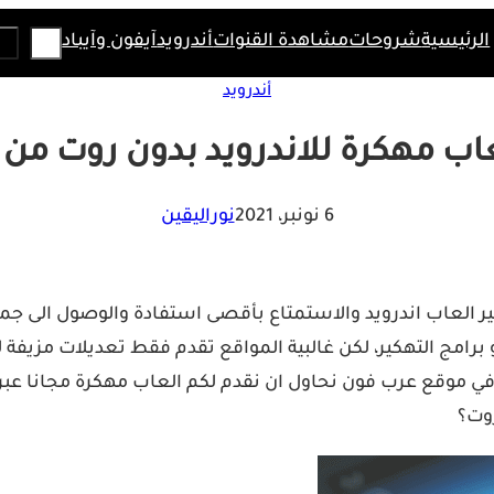
Search
الرئيسية
شروحات
مشاهدة القنوات
أندرويد
آيفون وآيباد
أندرويد
اب مهكرة للاندرويد بدون روت من م
6 نونبر، 2021
نوراليقين
 العاب اندرويد والاستمتاع بأقصى استفادة والوصول الى جم
 برامج التهكير، لكن غالبية المواقع تقدم فقط تعديلات مزيفة 
في موقع عرب فون نحاول ان نقدم لكم العاب مهكرة مجانا عبر 
روت؟