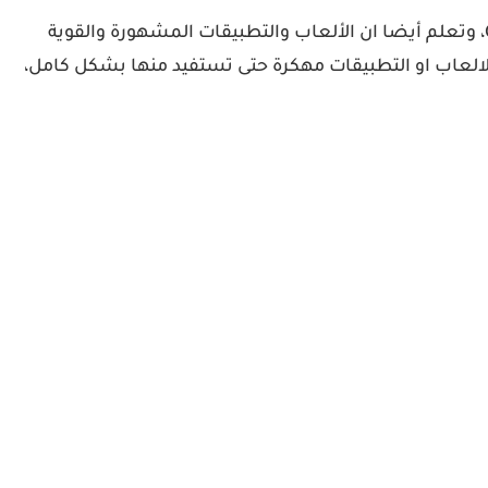
بما أنك تستخدم هاتف أندرويد، فبالتأكيد انك تعلم ما هو المتجر الرسمي الخاص بالتطبيقات والألعاب، نعم انه Google Play، وتعلم أيضا ان الألعاب والتطبيقات المشهورة والقوية
لالعاب او التطبيقات مهكرة حتى تستفيد منها بشكل كامل،