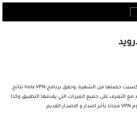
هولا في بي من أشهر تطبيقات VPN على الأجهزة الذكية، فهو من التطبيقات او الأدوات التي أخذت مكانها في العالم العربي وكسبت حصتها من الشهرة، وحقق برنامج hola VPN نتائج
اح، في هذا المقال سنتحدث عن اداة هولا على اندرويد، اذ سنمر من شرح برنامج هولا hola apk للاندرويد مع التعرف على جميع الميزات التي يقدمها التطبيق وكذا
اصدار القديم.