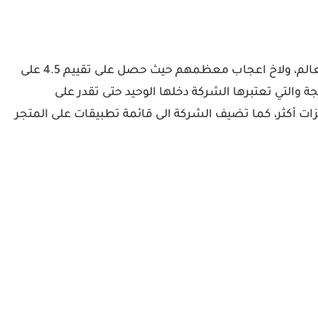
برنامج Hola أو هولا في بي من أفضل وأقوى برامج الـ VPN على أندرويد، يستخدم من طرف الملايين من المستعملين حول العالم، ولاخ اعجاب معظمهم حيث حصل على تقييم 4.5 على
عض الاعلانات المزعجة والتي تعتبرها الشركة دخلها الوحيد حتى تقدر على
وع يقدم ميزات أكثر، كما تضيف الشركة الى قائمة تطبيقات على المتجر