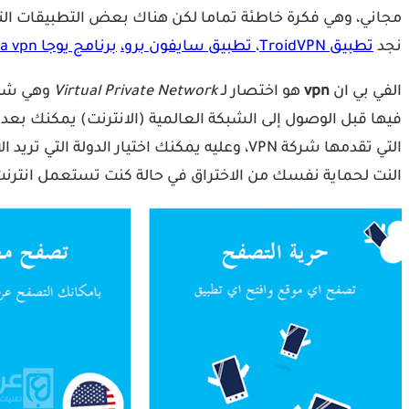
نجد
تطبيق TroidVPN
،
تطبيق سايفون برو،
برنامج يوجا yoga vpn،
الفي بي ان
vpn
هو اختصار لـ
Virtual Private Network
وهي شبك
فيها قبل الوصول إلى الشبكة العالمية (الانترنت) يمكنك بعد الاتصال بخدمة VPN الوصول إلى شبكة 
التي تقدمها شركة VPN، وعليه يمكنك اختيار الدولة التي تريد الاتصال إليها و
النت لحماية نفسك من الاختراق في حالة كنت تستعمل انترنت ع