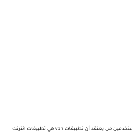
دعونا نعود مجددا للتعريف بخدمة VPN اولا، فهناك الكثير من الأصدقاء لا يفهمون جيدا معنى VPN وفيما هو مفيد، ومن المستخدمين من يعتقد أن تطبيقات vpn هي تطبيقات انترنت