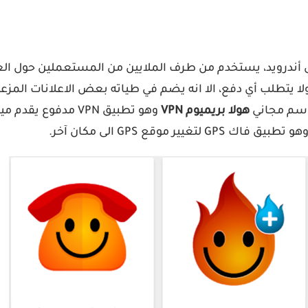
 جوجل بلاي، وهو تطبيق مجاني 100 في المئة ولا يتطلب أي دفع، الا انه يضم في طياته ب
باسم مجاني
هولا بريميوم VPN
وهو تطبيق VPN مدف
و تطبيق فاك GPS لتغيير موقع GPS الى مكان آخر.