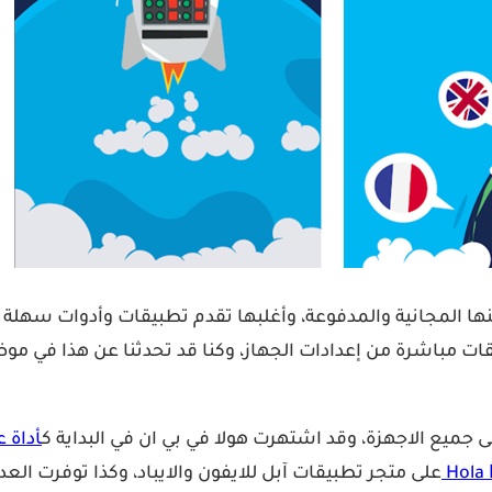
ك العديد من التطبيقات والشركات التي تقدم خدمة VPN منها المجانية والمدفوعة، وأغلبه
أداة على 
Hola
على متجر تطبيقات آبل للايفون والايباد، وكذا توفرت الع