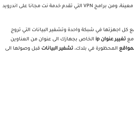
مجاني، وهي فكرة خاطئة تماما لكن هناك بعض التطبيقات التي تستغل اتصال VPN لتجاوز حظر الشبكة بعد استغلال ثغرة معينة، ومن برامج VPN التي تقدم خدمة نت مجانا على اندرويد
 اجهزتها في شبكة واحدة وتشفير البيانات التي تروج
تغيير عنوان ip
الخاص بجهازك الى عنوان من العناوين
لمواقع
المحظورة في بلدك،
تشفير البيانات
قبل وصولها الى