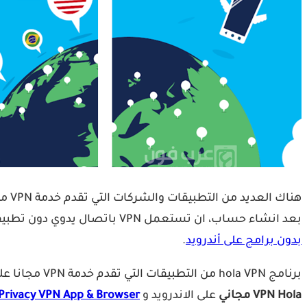
هنا
بعد انشاء حساب، ان تستعمل VPN باتصال يدوي دون تطبيقات مباشرة من إعدادات الجهاز، وكنا قد تحدثنا عن هذا في موضوع
بدون برامج على أندرويد
.
برنامج hola VPN من التطبيقات التي تقدم خدمة VPN مجانا على جميع الاجهزة، وقد اشتهرت هولا في بي ان في البداية ك
VPN Hola‏ مجاني
على الاندرويد و
Privacy VPN App & Browser