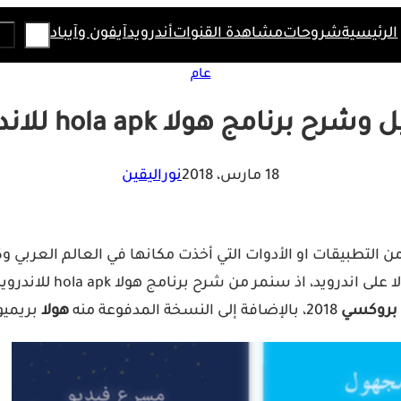
Search
الرئيسية
شروحات
مشاهدة القنوات
أندرويد
آيفون وآيباد
عام
رح برنامج هولا hola apk للاندرويد
18 مارس، 2018
نوراليقين
مبهرة و نجاحا تلو النج
2018، بالإضافة إلى النسخة المدفوعة منه
هولا
بريميوم VPN مجانا بآخر اصدار و ال