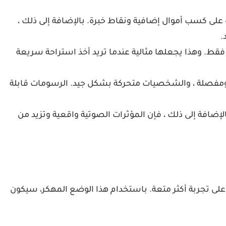
 على كسب أموال إضافية ونقاط خبرة. بالإضافة إلى ذلك ،
.
فقط. وهذا يجعلها مثالية عندما تريد أخذ استراحة سريعة
غنية ومفصلة ، والشخصيات متحركة بشكل جيد. الرسومات قابلة
افة إلى ذلك ، فإن المؤثرات الصوتية واقعية وتزيد من
 قم بتنزيل Gangster Crime Mafia City مهكرة آخر اصدار لنظام Android وسوف تحصل على تجربة أكثر متعة. باستخدام هذا الوضع المهكر، سيكون