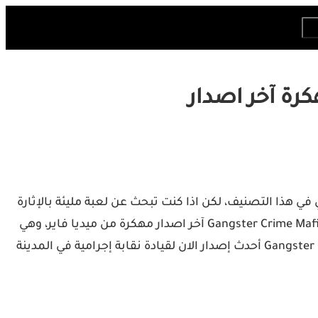
 هذا التصنيف، لكن اذا كنت تبحث عن لعبة مليئة بالإثارة
تساعدك على أن تصبح زعيم العصابة الأكثر احتراما في عالم الالعاب، هنا يجب الاشارة الى انك بحاجة الى تحميل لعبة Gangster Crime Mafia City آخر اصدار مهكرة من ميديا فاير، وهي
واحدة من العاب الأكشن الرائعة والممتعة ومن ضمن أفضل الألعاب المتوفرة حاليا. قم بتنزيل Gangster Crime Mafia City MOD APK أحدث إصدار الان لقيادة نقابة إجرامية في المدينة