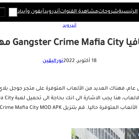
Search
الرئيسية
شروحات
مشاهدة القنوات
أندرويد
آيفون وآيباد
أندرويد
رة آخر اصدار
18 أكتوبر، 2022
نوراليقين
م، فهناك العديد من الألعاب المتوفرة على متجر جوجل بلاي في