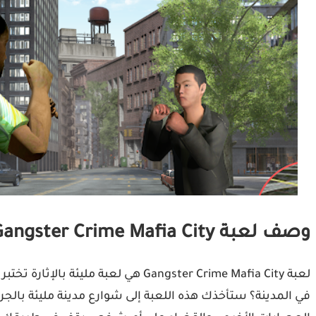
وصف لعبة Gangster Crime Mafia City
لعبة Gangster Crime Mafia City ه
في المدينة؟ ستأخذك هذه اللعبة إلى شوارع مدينة مليئة با