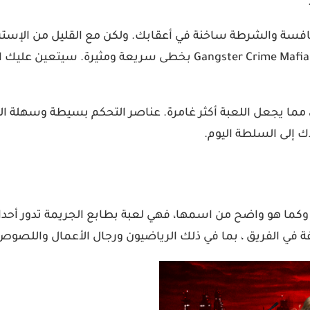
سة والشرطة ساخنة في أعقابك. ولكن مع القليل من الإستراتي
النارية ، سوف تكون في المقدمة. تتميز طريقة اللعب في ime Mafia City
، مما يجعل اللعبة أكثر غامرة. عناصر التحكم بسيطة وسهلة ال
لعبة الجديدة هذه والتي تحمل اسم Gangster Crime Mafia، وكما هو واضح من اسمها، فهي لع
 في الفريق ، بما في ذلك الرياضيون ورجال الأعمال واللصوص 