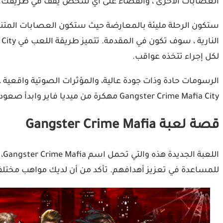
العصابات الأخرى ، والقضاء على أي شخص يقف في طريقك.
ستكون الرحلة مليئة بالمعارضة حيث ستكون العصابات المتناف
لكل إجراء تتخذه عواقب.
الرسومات حادة وذات جودة عالية، والمؤثرات الصوتية واقعية 
Gangster Crime Mafia City مهكرة من ميديا فاير وابدأ صعودك إلى السلطة اليوم.
قصة لعبة Gangster Crime Mafia
ال
للمساعدة في تعزيز أهدافهم. تأكد من أن لديك مواهب مختلفة