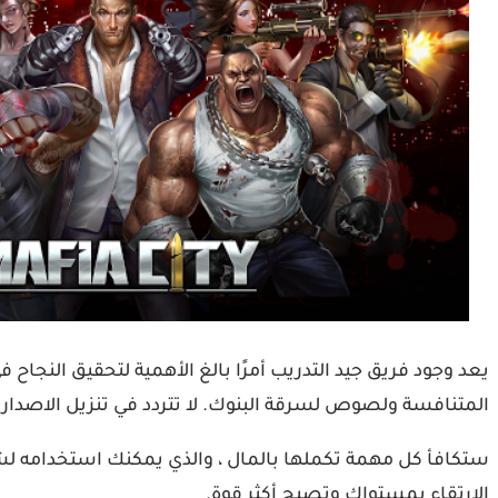
يعد وجود فريق جيد التدريب أمرًا بالغ الأهمية لتحقيق النج
المتنافسة ولصوص لسرقة البنوك. لا تتردد في تنزيل الاصدار الاخير من اللعبة Gangster Crime Mafia City مهكرة اموال 
ستكافأ كل مهمة تكملها بالمال ، والذي يمكنك استخدامه لش
الارتقاء بمستواك وتصبح أكثر قوة.