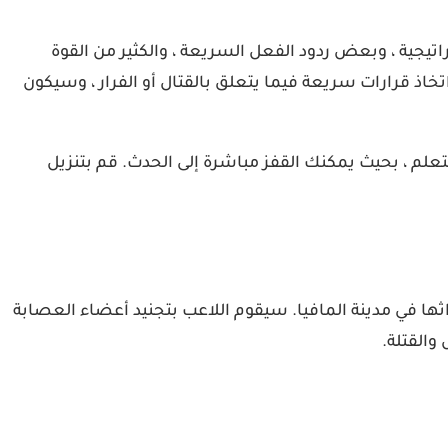
جية ، وبعض ردود الفعل السريعة ، والكثير من القوة
Gangster Cr بخطى سريعة ومثيرة. سيتعين عليك اتخاذ قرارات سريعة فيما يتعلق بالقتال أو الفرار ، وسيكون
تعلم ، بحيث يمكنك القفز مباشرة إلى الحدث. قم بتنزيل
بة بطابع الجريمة تدور أحداثها في مدينة المافيا. سيقوم اللاعب بتجنيد أعضاء العصابة
والقتلة.