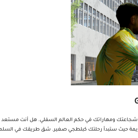
ي لعبة مليئة بالإثارة تختبر شجاعتك ومهاراتك في حكم العالم السفلي. هل أن
لجريمة حيث ستبدأ رحلتك كبلطجي صغير. شق طريقك في السلم 