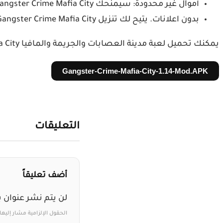
أموال غير محدودة: سيمنحك Gangster Crime Mafia City مهكرة موارد غير محدودة لتخصيص بطلك وشراء أسلحة جديدة وفتح المستويات.
بدون اعلانات. يتيح لك تنزيل Gangster Crime Mafia City المجاني كسب الموارد دون مشاهدة الإعلانات. يمكنك الآن الانغماس بالكامل في اللعبة دون أي انقطاع.
يمكنك تحميل لعبة مدينة العصابات والجريمة والمافيا Gangster Crime Mafia City مهكرة آخر اصدار عبر الرابط التالي:
Gangster-Crime-Mafia-City-1.14-Mod.APK
التعليقات
أضف تعليقاً
لن يتم نشر عنوان ب
الحقول الإلزامية مشار إليها 