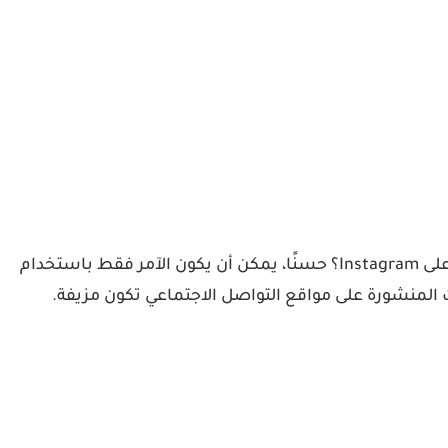
هل سبق لك أن شاهدت بعض المحادثات المضحكة او ما يعرف بالترولات على شكل لقطة شاشة من تطبيق واتس اب او على Instagram؟ حسنًا، يمكن أن يكون الآمر فقط باستخدام