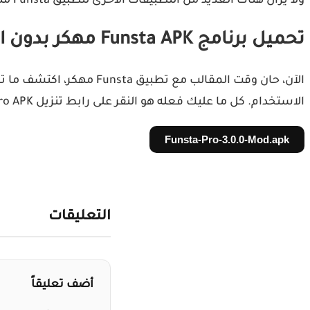
ولا يزال هناك العديد من التطبيقات الأخرى لتطبيق Funsta مهكر لنظام أندرويد. نحن على يقين من أنك ستتمكن من التفكير في بضعة أسباب أخرى لاستخدام هذا التطبيق بنفسك.
تحميل برنامج Funsta APK مهكر بدون اعلانات للاندرويد
الآن، حان وقت المقالب م
الاستخدام. كل ما عليك فعله هو النقر على رابط تنزيل Funsta Pro APK مهكر من ميديا فاير ويمكنك البدء في إنشاء حساباتك ورسائلك ومحادثاتك الزائفة والمزيد!
Funsta-Pro-3.0.0-Mod.apk
التعليقات
أضف تعليقاً