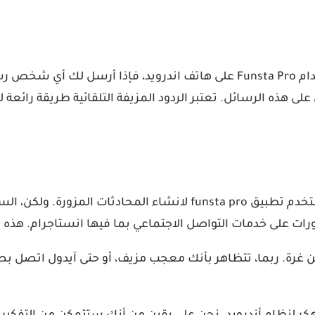
نعم، يمكن لشخص واحد إنشاء محادثة كاملة بمفرده باستخدام Funsta Pro ع
لى هذه الرسائل. تعتبر الردود المزيفة التلقائية طريقة رائعة 
هناك العديد من الأسباب المختلفة التي تجعل أي شخص يستخدم تطبيق ro
شورات على خدمات التواصل الاجتماعي بما فيها انستاجرام. هذ
ن غرة. ربما، تتظاهر بأنك معجب مزيف، أو حتى آيدول اتص