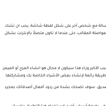
لى هاتف اندرويد، فإذا أرسل لك أي شخص رسالة مع شخص آخر على شكل لقطة شاشة، يجب ان تشك
لمواصلة المقالب، حتى عندما لا تكون متصلاً بالإنترنت بشكل
funsta p لانشاء المحادثات المزورة. ولكن، السبب الأكبر وراء هذا سيكون لا محال هو انشاء المزح أو الميمز.
ه طريقة رائعة لإنشاء بعض الأشياء الخاصة بك ومشاركتها.
ل بصديق. سوف تضحك بشدة من ردود أفعال أصدقائك بمجرد