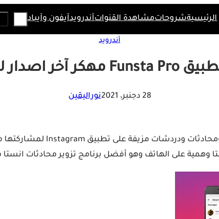
Search
الرئيسية
شروحات
مشاهدة القنوات
أندرويد
آيفون وآيباد
أندرويد
 آخر اصدار للأندرويد
28 دجنبر، 2021
نوراليقين
هل تريد المزاح مع أصدقائك؟ ا
 وهمية على الهاتف وهو أفضل برنامج تزوير محادثات انستا مت