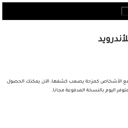
لآن يمكنك إنشاء منشورات ومحادثات ودردشات مزيفة على تطبيق Instagram لمشاركتها مع الأشخاص كمزحة يصعب كشفها، الآن يمكنك الحصول
وفر اليوم بالنسخة المدفوعة مجانا.