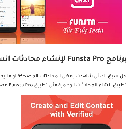
برنامج Funsta Pro لإنشاء محادثات انستا مزورة
تطبيق إنشاء المحادثات الوهمية مثل تطبيق Funsta Pro مهكر. ما نعنيه هنا، أغلب مشاركات لقطات الشاشة من الدردشات المنشورة على مواقع التواصل الاجتماعي تكون مزيفة.