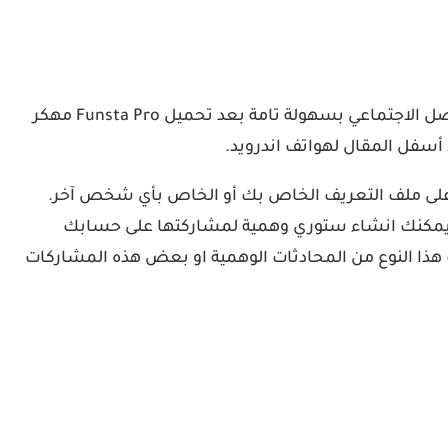
يمكنك إنشاء محادثاتك ومشاركاتك المزيفة على Instagram والمزيد لمشاركتها مع الأشخاص الآخرين او على مواقع التواصل الاجتماعي بسهولة تامة بعد تحميل Funsta Pro مهكر
زيفة سواء على ملف التعريف الخاص بك أو الخاص بأي شخص آخر.
الستوري ايضا، يمكنك انشاء ستوري وهمية لمشاركتها على حسابك
 هذا النوع من المحادثات الوهمية او بعض هذه المشاركات