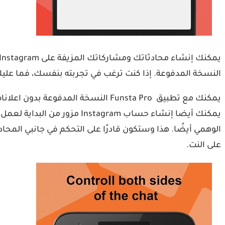
النسخة المدفوعة. إذا كنت ترغب في تجربته بنفسك، فما عليك سوى تحميل Funsta Pro مهكر apk من ميديا فاير عبر الرابط
يمكنك مع تطبيق Funsta Pro النسخة
يمكنك أيضا إنشاء حساب ram
الوهمي أيضًا. هذا وستكون قادرًا على التحكم في جانبي المح
على النت.