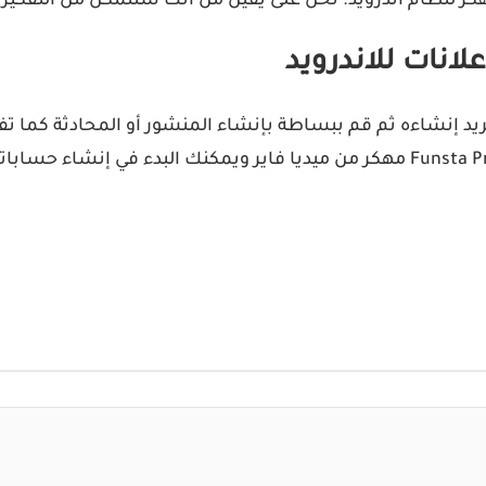
ع تطبيق Funsta مهكر، اكتشف ما تريد إنشاءه ثم قم ببساطة بإنشاء المنشور أو 