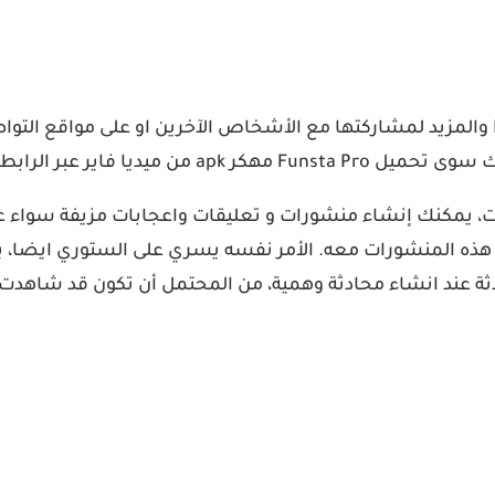
 أسفل المقال لهواتف اندرويد.
 المدفوعة بدون اعلانات، يمكنك إنشاء منشورات و تعليقات واعجابات م
Instag مزور من البداية لعمل هذه المنشورات معه. الأمر نفسه يسري على 
ادثة عند انشاء محادثة وهمية، من المحتمل أن تكون قد شاهدت