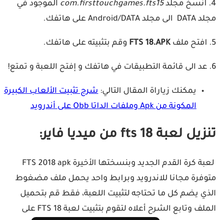
com.firsttouchgames.fts15
الموجود في
Android/DA على هاتفك.
FTS 18.APK
وقم بتثبيته على هاتفك.
يمكنك زياراة المقال التالي:
شرح تثبيت الألعاب الكبيرة
المكونة من Apk وملفات الداتا Obb على أندرويد
 لعبة fts 18 من ميديا فاير:
لعبة كرة القدم الجديد وبنسختها الأخيرة FTS 2018 apk
فرة مجانا للاندرويد وبرابط واحد يحمل ملف مضغوط
ي يضم كل ما تحتاجه لتثبيت اللعبة، فقط قم بتحميل
الملف وتابع الشرح أعلاه لتقوم بتثبيت لعبة FTS 18 على