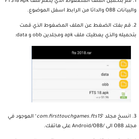
1. قم بتحميل الملف المضغوط الذي يضم ملف FTS18 Apk
والداتا من الرابط اسفل الموضوع.
 قم بفك الضغط عن الملف المضغوط الذي قمت
له والذي يعطيك ملف apk ومجلدين obb و data:
com.firsttouchgames.fts15
‘ الموجود في
Android على هاتفك.