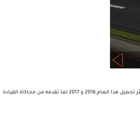
لعبة درايفنج تم تطويرها من قبل فريق SUD Inc وتوفرت مجانا لجميع هواتف الاندرويد على بلاي ستور، فهي من الالعاب الأكثر تحميل هذا العام 2016 و 2017 لما تقدمه من محاكاة القيادة