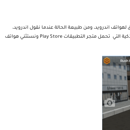
 الإطلاق لهواتف اندرويد، ومن طبيعة الحالة عندما نقول اندرويد،
فاننا نقصد جميع موبيلات سامسونج جالاكسي، ال جي، نوكيا، اش تي سي، لينوفو، انفينيكس، اوبو، هواوي… وكل الهواتف الذكية التي تحمل متجر التطبيقات Play Store ونستثني هواتف