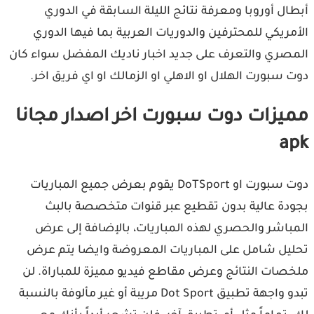
ال أوروبا ومعرفة نتائج الليلة السابقة في الدوري
مريكي للمحترفين والدوريات العربية بما فيها الدوري
صري والتعرف على جديد اخبار ناديك المفضل سواء كان
 سبورت الهلال او الاهلي او الزمالك او اي فريق اخر.
يزات دوت سبورت اخر اصدار مجانا
a
دوت سبورت او DoTSport يقوم بعرض جميع المباريات
دة عالية بدون تقطيع عبر قنوات متخصصة بالبث
باشر والحصري لهذه المباريات، بالإضافة إلى عرض
يل شامل على المباريات المعروضة وايضا يتم عرض
صات النتائج وعرض مقاطع فيديو مميزة للمباراة. لن
تبدو واجهة تطبيق Dot Sport مريبة أو غير مألوفة بالنسبة