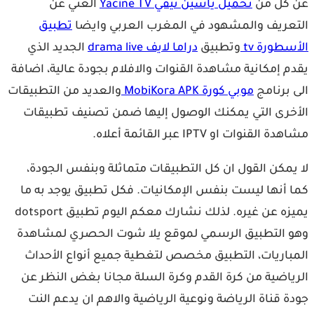
 كل من
تحميل ياسين تيفي Yacine TV
الغني عن
عريف والمشهود في المغرب العربي وايضا
تطبيق
سطورة tv
وتطبيق
دراما لايف drama live
الجديد الذي
م إمكانية مشاهدة القنوات والافلام بجودة عالية، اضافة
 برنامج
موبي كورة MobiKora APK
والعديد من التطبيقات
خرى التي يمكنك الوصول إليها ضمن تصنيف تطبيقات
 القنوات او IPTV عبر القائمة أعلاه.
يمكن القول ان كل التطبيقات متماثلة وبنفس الجودة،
 أنها ليست بنفس الإمكانيات. فكل تطبيق يوجد به ما
يميزه عن غيره. لذلك نشارك معكم اليوم تطبيق dotsport
 التطبيق الرسمي لموقع يلا شوت الحصري لمشاهدة
باريات، التطبيق مخصص لتغطية جميع أنواع الأحداث
ياضية من كرة القدم وكرة السلة مجانا بغض النظر عن
ة قناة الرياضة ونوعية الرياضية والاهم ان يدعم النت