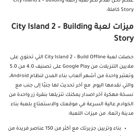
عنكم نحن نقدم لكم لعبة رائعة City Island 2 – Building
كاملة.
ميزات لعبة City Island 2 – Building
Sto
حصلت لعبة City Island 2 – Build Offline التي تحتوي على
ملايين التنزيلات من Google Play على تصنيف 4.0 من 5.0
وتعتبر واحدة من أشهر ألعاب بناء المدن لنظام Android،
تي نقدمها اليوم مع آخر تحديث لها جنبًا إلى جنب مع
ة مهكرة آخر اصدار يمكنك تنزيلها بنقرة زر واحدة من
وادم عالية السرعة في موقعك والاستمتاع بلعبة بناء
نة رائعة. من ميزات اللعبة:
بناء وتزيين جزيرتك مع أكثر من 150 عناصر فريدة من