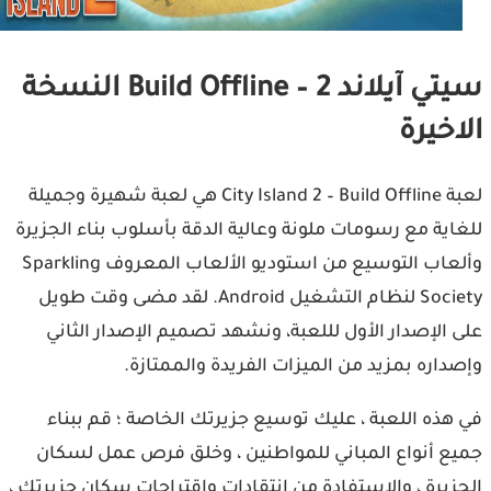
سيتي آيلاند 2 – Build Offline النسخة
اخيرة
لعبة City Island 2 – Build Offline هي لعبة شهيرة وجميلة
اية مع رسومات ملونة وعالية الدقة بأسلوب بناء الجزيرة
وألعاب التوسيع من استوديو الألعاب المعروف Sparkling
Society لنظام التشغيل Android. لقد مضى وقت طويل
 الإصدار الأول لللعبة، ونشهد تصميم الإصدار الثاني
داره بمزيد من الميزات الفريدة والممتازة.
هذه اللعبة ، عليك توسيع جزيرتك الخاصة ؛ قم ببناء
ع أنواع المباني للمواطنين ، وخلق فرص عمل لسكان
زيرة ، والاستفادة من انتقادات واقتراحات سكان جزيرتك ،