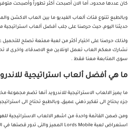
كان عددها محدود، أما الان أصبحت أكثر تطوراً وأصبحت متوفرة بكثرة عل
وبالطبع تتنوع فئات ألعاب الفيديو ما بين العاب الاكشن والمغا
حديثنا اليوم، حيث حرصنا على جلب أفضل ألعاب استراتيجية متا
ولذلك حرصنا على اختيار أكثر من لعبة ممتعة تصلح للتحميل 
نشارك معكم العاب تعمل اونلاين مع الاصدقاء، واخرى لا تحتا
سوى المتابعة معنا فقط .
ما هي أفضل ألعاب استراتيجية للاندروي
ما يميز الالعاب الاستراتيجية للاندرويد أنها تضم مجموعة مخ
جزء يحتاج الى تفكير ذهني عميق، وبالطبع تحتاج الى استرات
استعراض لعبة Lords Mobile المميز والتى تدور قصتها في العصور الوسطى، بالإضافة الى ذلك سوف نستعرض العاب اخرى مميزة في عام 2023 .