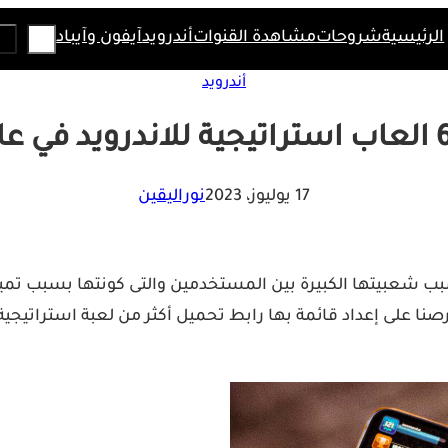
Search
الرئيسية
شروحات
مشاهدة القنوات
أندرويد
آيفون وآيباد
أندرويد
17 يوليوز، 2023
نوراليقين
بسبب شعبيتها الكبيرة بين المستخدمين والتى كونتها بسبب تميزه
عاب استراتيجية للاندرويد في سنة 2023، حيث حرصنا على إعداد قائمة بها رابط تحميل أك