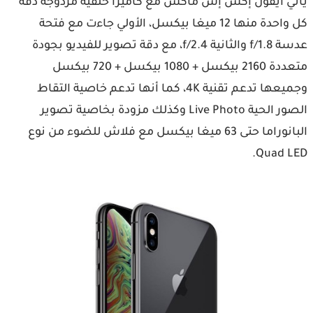
يأتي آيفون إكس إس ماكس مع كاميرا خلفية مزدوجة دقة
كل واحدة منها 12 ميغا بيكسل، الأولي جاءت مع فتحة
عدسة f/1.8 والثانية f/2.4، مع دقة تصوير للفيديو بجودة
متعددة 2160 بيكسل + 1080 بيكسل + 720 بيكسل
وجميعها تدعم تقنية 4K، كما أنها تدعم خاصية التقاط
الصور الحية Live Photo وكذلك مزودة بخاصية تصوير
البانوراما حتى 63 ميغا بيكسل مع فلاش للضوء من نوع
Quad LED.