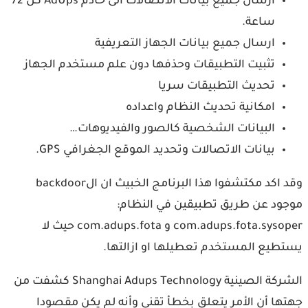
ارسال جميع بيانات الاتصالات الى خادم AdUps كل 72
ساعة.
ارسال جميع بيانات الجهاز التعريفية
تثبيت التطبيقات وحذفها دون علم مستخدم الجهاز
تحديث التطبيقات سريا
امكانية تحديث النظام واعداده
البيانات الشخصية كالصور والفيديوهات…
بيانات الاتصالات وتحديد الموقع الجغرافي GPS.
‏وقد اكد مكتشفوا هذا البرنامج الخبيث ان الbackdoor
ود عن طريق تطبيقين في النظام:
com.adups.fota.sysoper و com.adups.fota حيث لا
طيع المستخدم تعطيلها او ازالتها.
الشركة الصينية Shanghai Adups Technology كشفت من
ها أن الأمر يتعلق بخطأ تقني وأنه لم يكن مقصودا