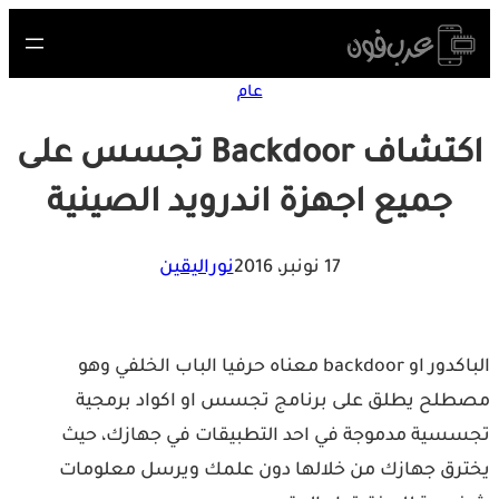
S
cont
عام
اكتشاف Backdoor تجسس على
جميع اجهزة اندرويد الصينية
17 نونبر، 2016
نوراليقين
الباكدور او backdoor معناه حرفيا الباب الخلفي وهو
لح يطلق على برنامج تجسس او اكواد برمجية
سية مدموجة في احد التطبيقات في جهازك، حيث
رق جهازك من خلالها دون علمك ويرسل معلومات