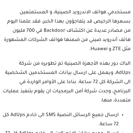
تخدمي هواتف الاندرويد الصينية، و المستمتعين
رها الرخيص قد يتفاجؤون بهذا الخبر، فقد علمنا اليوم
من مصادر عديدة عن اكتشاف Backdoor في 700 مليون
ف أندرويد صيني من ضمنها هواتف الشركات المشهورة
Huawe.
باك دور بهذه الأجهزة الصينية تم تطويره من شركة
AdUps، ويعمل على ارسال بيانات المستخدمين الشخصية
الى الشركة كل 72 ساعة. بناءا على الأوامر الواردة في
رنامج، وجدت شركة أمن البرمجيات ان يقوم بتنفيذ عمليات
ددة، منها:
ارسال جميع الرسائل النصية SMS الى خادم AdUps كل
72 ساعة.