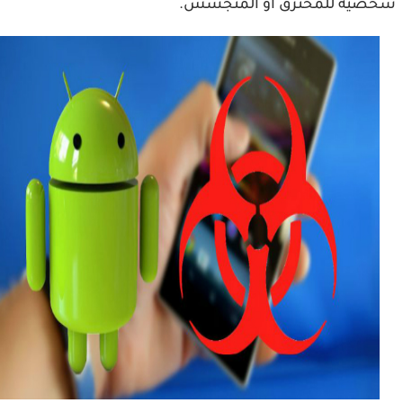
ية للمخترق او المتجسس.