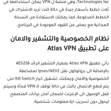
Technologies Iec، وهي منصة ل VPN يمكن استخدامها في
ث خطط بأسعار جيدة في حالة كنت تريد الاشتراك في
طط المدفوعة، كما يمكنك الاستفادة من النسخة
جانية مع بعض من القيود الموجودة في البرنامج.
ام الخصوصية والتشفير والامان
 تطبيق Atlas VPN
يأتي تطبيق Atlas VPN بمعيار التشفير الرائد AES256
بالإضافة الى بروتوكول نقل Ipses/IkEV2 لمضاعفة
الخصوصية والأمان ويمكنك تشغيل خيار Kill Switch حتى
يتم قطع الاتصال بالنت في حالة توقف الـ VPN فجأة وسيتم
 الوصول الى الإنترنت لضمان أمان بيانات المتصفح
ول دون تسريب اية معلومات شخصية.