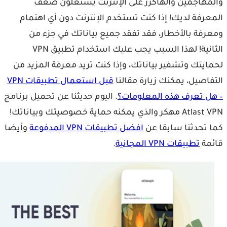
مهاجمين والهاكرز على الإنترنت يستغلون ضعف
عرفة لديك! إذا كنت تستخدم الإنترنت دون أي اهتمام
رفة بالأخطار، فقد تفقد جميع بياناتك في جزء من
الثانية! لهذا السبب يجب عليك استخدام تطبيق VPN
ايتك وتشفير بياناتك، وإذا كنت تريد معرفة المزيد من
فاصيل، يمكنك زيارة مقالنا
قبل استعمال تطبيقات VPN
ل تعرف هذه المعلومات؟
. اليوم حديثنا عن تحميل برنامج
Atlast VPN مهكر والذي يمكنه حماية خصوصيتك وبياناتك!
 تحدثنا سابقا عن
افضل تطبيقات VPN المدفوعة
وأيضا
مة
تطبيقات VPN المجانية
.