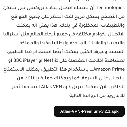
Technologies أن يمنحك اتصال بخادم بروكسي حتى تتمكن
التصفح بشكل مريح لفك الحظر على جميع المواقع
تطبيقات المحظورة في بلدك. هذا يعني أنه يمكنك
تصال بخوادم مختلفة في جميع أنحاء العالم مثل أستراليا
نمسا والولايات المتحدة وإيطاليا وكندا والمملكة
تحدة وغيرها الكثير. يمكنك أيضًا استخدام هذا التطبيق
لمشاهدة أفلامك المفضلة على Netflix او BBC iPlayer او
Amazon Prime… باستخدام هذا التطبيق، يمكنك الاستمتاع
صال عالي السرعة، كما ويمكنك حماية بياناتك من
الهاكرز. الآن يمكنك تنزيل Atlas VPN apk النسخة الأخير
ندرويد من الروابط التالية:
Atlas-VPN-Premium-3.2.1.apk