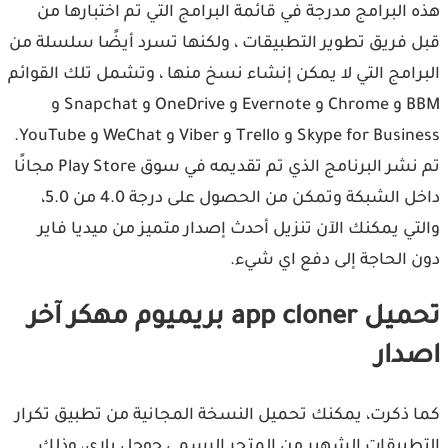
هذه البرامج مدرجة في قائمة البرامج التي تم اختبارها من
قبل فريق تطوير التطبيقات ، ولكنها تسرد أيضًا سلسلة من
البرامج التي لا يمكن إنشاء نسخ منها ، وتشمل تلك القوائم
BBM و Chrome و Evernote و OneDrive و Snapchat و
Skype for Business و Trello و Viber و WeChat و YouTube.
تم نشر البرنامج الذي تم تقديمه في سوق Play Store مجانًا
داخل الشبكة وتمكن من الحصول على درجة 4.0 من 5.0،
والتي يمكنك الآن تنزيل أحدث إصدار متميز من ميديا فاير
دون الحاجة إلى دفع اي شيء.
تحميل app cloner بريميوم مهكر آخر
اصدار
كما ذكرت، يمكنك تحميل النسخة المجانية من تطبيق تكرار
التطبيقات الشهير من المتجر الرسمي جوجل بلاي، وذلك