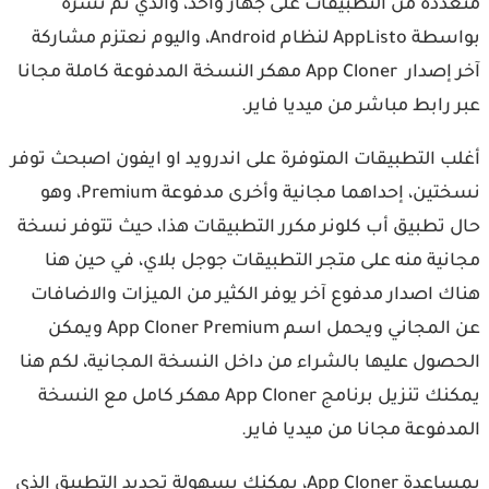
متعددة من التطبيقات على جهاز واحد، والذي تم نشره
بواسطة AppListo لنظام Android، واليوم نعتزم مشاركة
آخر إصدار App Cloner مهكر النسخة المدفوعة كاملة مجانا
عبر رابط مباشر من ميديا فاير.
أغلب التطبيقات المتوفرة على اندرويد او ايفون اصبحث توفر
نسختين، إحداهما مجانية وأخرى مدفوعة Premium، وهو
حال تطبيق أب كلونر مكرر التطبيقات هذا، حيث تتوفر نسخة
مجانية منه على متجر التطبيقات جوجل بلاي، في حين هنا
هناك اصدار مدفوع آخر يوفر الكثير من الميزات والاضافات
عن المجاني ويحمل اسم App Cloner Premium ويمكن
الحصول عليها بالشراء من داخل النسخة المجانية، لكم هنا
يمكنك تنزيل برنامج App Cloner مهكر كامل مع النسخة
المدفوعة مجانا من ميديا فاير.
بمساعدة App Cloner، يمكنك بسهولة تحديد التطبيق الذي