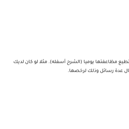
انا الا انك تستطيع مظاعفتها يوميا (الشرح أسفله). مثلا لو كان لديك
ال عدة رسائل وذلك لرخصها.