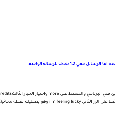
now سوف تحصل على نقطة مجانية ثم اضغط زر رجوع واضغط