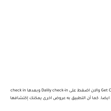
افتح التطبيق يوميا وستحصل على نقطتين مجانيتين.عن طريق فتح البرنامج والضغط على more واختيار الخيار الثالثGet Credits والان اضغط على Dalily check-in وبعدها check in
 على الزر الثاني i’m feeling lucky وهو يعطيك نقطة مجانية ايضا. كما أن التطبيق به عروض اخرى يمكنك إكتشافها