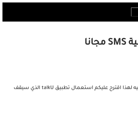
أحيانا نحتاج للقيام بإتصالات ضرورية لمدة دقائق او ارسال رسائل مهمة أيضاً ولكن لسوء الحظ لا يوجد رصيد عندما نحتاج اليه لهذا اقترح عليكم استعمال تطبيق talkU الذي سيقف