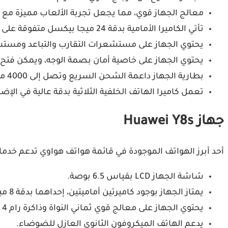
معالج الجهاز قوي، مما يجعل تجربة الألعاب مميزة مع و
تأتي الكاميرا الأمامية بدقة 24 ميجا بيكسل متفوقة على منافسي جهاز ميت 20 اكس في الأسواق.
يحتوي الجهاز على مستشعرات التقارب والتباعد ومست
يحتوي الجهاز على خاصية أمان بصمة الوجه، ويمكن فتح ال
بطارية الجهاز داعمة الشحن السريع وتصل إلى 4000 مللي أمبير.
تعمل كاميرا الهاتف الخلفية الثلاثية بدقة عالية في الإ
جهاز Huawei Y8s
أحد أبرز الهواتف الموجودة في قائمة هواتف هواوي تدعم خدمات جوجل 2022 هو هاتف Huawei Y8s المميز. الذي يوفر العديد من المزايا
شاشة الجهاز LCD بقياس 6.5 بوصة.
يمتاز الجهاز بوجود كاميرتين أماميتين، إحداهما بدقة 8 ميجا بيكسل، والأخرى 2 ميجا بيكسل.
يحتوي الجهاز على معالج قوي ثماني النواة وذاكرة رام 4 جيجا بايت.
يدعم الهاتف الميكروفون الثانوي العازل للضوضاء.