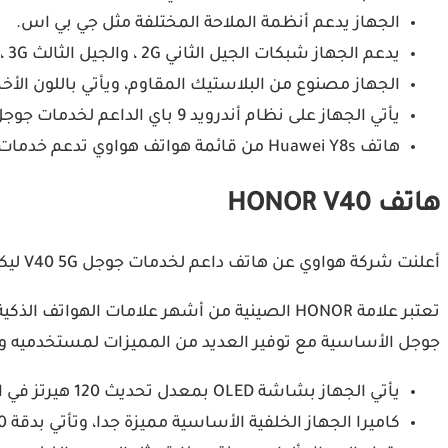
الجهاز يدعم أنظمة الملاحة المختلفة مثل جي بي اس.
يدعم الجهاز شبكات الجيل الثاني 2G ، والجيل الثالث 3G ، والجيل الرابع 4G.
الجهاز مصنوع من البلاستيك المقاوم، ويأتي باللون الأخ
يأتي الجهاز على نظام أندرويد 9 باي الداعم لخدمات جوجل مع بطارية كبيرة مميزة تصل إلى 4000 مللي أمبير.
هاتف Huawei Y8s من قائمة هواتف هواوي تدعم خدمات جوجل 2022 يأتي ببطارية غير قابلة للإزالة.
هاتف HONOR V40
أعلنت شركة هواوي عن هاتف داعم لخدمات جوجل V40 5G ليكون تحت اسم HONOR V40، ويكون أحد أفضل الهواتف في قائمة هواتف هواوي تدعم خدمات جوجل 2022.
تعتبر علامة HONOR الصينية من أشهر علامات 
جوجل الأساسية مع توفير العديد من المميزات لمستخدميه وم
يأتي الجهاز بشاشة OLED بمعدل تحديث 120 هيرتز في الثانية، ليكون منافس قوي في هذه الفئة.
كاميرا الجهاز الخلفية الأساسية مميزة جدا، وتأتي بدقة 50 ميجا بيكسل.