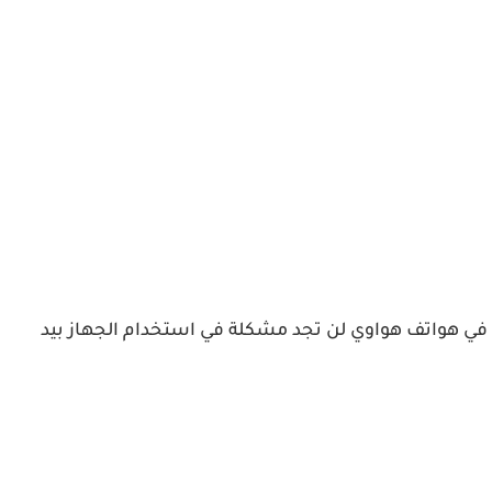
شة 7.2 بوصة. وبفضل وضع اليد الواحدة المقدم في هواتف هواوي لن تجد مشكلة في استخدام الجهاز بيد