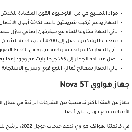
مواد التصنيع هي من الألومنيوم القوى المضادة للخدش 
الجهاز يدعم تركيب شريحتين داعما لكافة أجيال الاتصال
يأتي الجهاز مقاوما للماء مع ميكرفون إضافي عازل للض
سعة بطارية كبيرة تصل إلى 4200 أمبير، داعمة للشحن السريع والشحن اللاسلكي.
يأتي الجهاز بكاميرا خلفية رباعية مميزة في التقاط الصور
تصل مساحة الجهاز إلى 256 جيجا بايت مع وجود إمكانية إضافة كارت ميموري لزيادة المساحة.
يأتي الجهاز بمعالج ثماني النوع قوي وسريع الاستجابة.
جهاز هواوي Nova 5T
جهاز من الفئة الأكثر تنافسية بين الشركات الرائدة في مجا
الأساسية مع جوجل بلاي أيضا.
في قائمتنا لهواتف هواوي تدعم خدمات جوجل 2022، نرشح لك هاتفت مميزا هو Nova 5T لكي توفر المال وتحصل على خدمات جوجل بالإضافة إلى المميزات التالية: