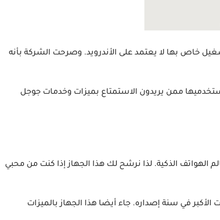
يل خاص بها لا يعتمد على الأندرويد. وصرحت الشركة بأنه
جل بلاي الأساسية في عام 2022، لكي تقوم بتلبية احتياجات مستخدميها ممن يريدون الاستمتاع بميزات وخدمات جوجل
ر سنتين على إصدار هذا الجهاز، إلا أنه يقدم ميزات رائدة ومعالجا قويا مع أول عدسة تكبير Periscope في عالم الهواتف الذكية. لذا نرشح لك هذا الجهاز إذا كنت من محبي
أخرى مثل شركة أوبو وشركة شاومي، حصل هاتف P30 Pro على حصة المبيعات الأكبر في سنة إصداره. جاء أيضا هذا الجهاز بالميزات