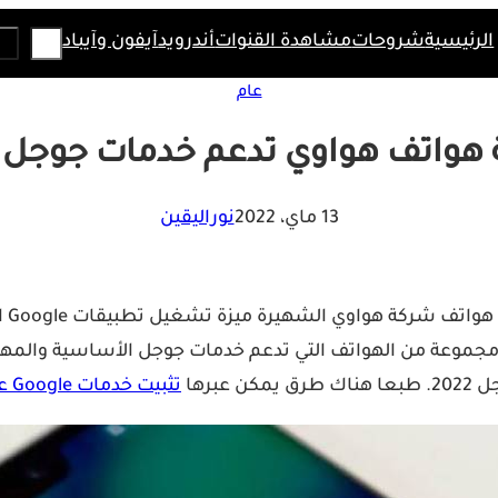
Search
الرئيسية
شروحات
مشاهدة القنوات
أندرويد
آيفون وآيباد
عام
 هواتف هواوي تدعم خدمات جوجل 2022
13 ماي، 2022
نوراليقين
جموعة من الهواتف التي تدعم خدمات جوجل الأساسية والمهمة.
برها
تثبيت خدمات Google على أجهزة هواوي