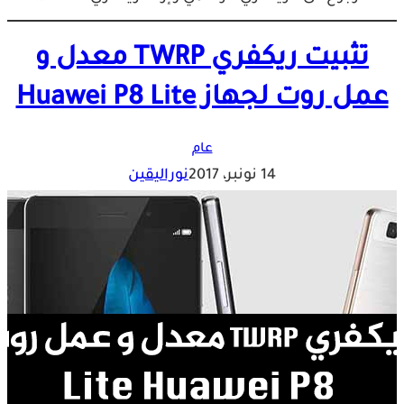
تثبيت ريكفري TWRP معدل و
عمل روت لجهاز Huawei P8 Lite
عام
14 نونبر، 2017
نوراليقين