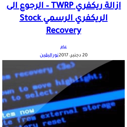
ازالة ريكفري TWRP – الرجوع الى
الريكفري الرسمي Stock
Recovery
عام
20 دجنبر، 2017
نوراليقين