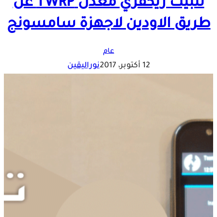
تثبيت ريكفري معدل TWRP عن
طريق الاودين لاجهزة سامسونج
عام
12 أكتوبر، 2017
نوراليقين