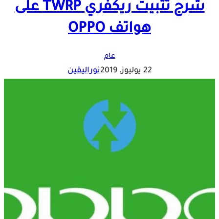
شرح تثبيت ريكفري TWRP على
هواتف OPPO
عام
22 يوليوز، 2019
نوراليقين