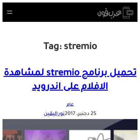
Skip
to
content
Tag:
stremio
تحميل برنامج stremio لمشاهدة
الافلام على اندرويد
عام
25 دجنبر، 2017
نوراليقين