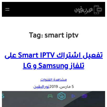
Skip
to
content
Tag:
smart iptv
تفعيل اشتراك Smart IPTV على
تلفاز Samsung و LG
مشاهدة القنوات
5 مارس، 2019
نوراليقين