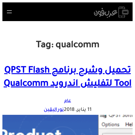
Skip
to
content
Tag:
qualcomm
تحميل وشرح برنامج QPST Flash
Tool لتفليش اندرويد Qualcomm
عام
11 يناير، 2018
نوراليقين