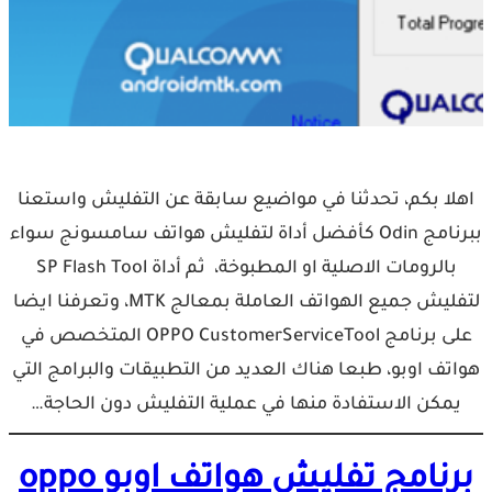
اهلا بكم، تحدثنا في مواضيع سابقة عن التفليش واستعنا
ببرنامج Odin كأفضل أداة لتفليش هواتف سامسونج سواء
بالرومات الاصلية او المطبوخة، ثم أداة SP Flash Tool
لتفليش جميع الهواتف العاملة بمعالج MTK، وتعرفنا ايضا
على برنامج OPPO CustomerServiceTool المتخصص في
هواتف اوبو، طبعا هناك العديد من التطبيقات والبرامج التي
يمكن الاستفادة منها في عملية التفليش دون الحاجة…
برنامج تفليش هواتف اوبو oppo