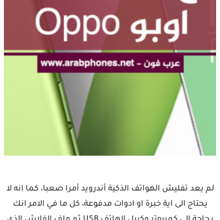
لم يعد تفليش الهواتف الذكية أندرويد أمرا صعبا، كما انه لا
يحتاج الى اية خبرة او ادوات مدفوعة، كل ما في الامر انك
بحاجة الى كمبيوتر وكيبل الهاتف USB ثم ملف الفلاش الذي