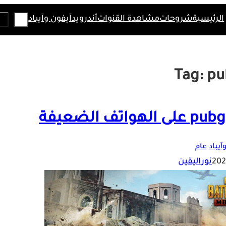
Search
الرئيسية
شروحات
مشاهدة القنوات
أندرويد
آيفون وآيباد
Tag:
pu
آيباد
عام
نوراليقين