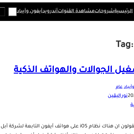
Search
الرئيسية
شروحات
مشاهدة القنوات
أندرويد
آيفون وآيباد
Tag
يل الجوالات والهواتف الذكية
آيباد
عام
نوراليقين
اذا ما تحدثنا عن نظام تشغيل الهواتف الذكية، فأغلبهم سيقولون ان هناك نظام iOS على هواتف آيفون التابعة لشركة آبل