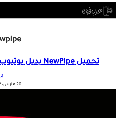
Skip
to
content
wpipe
تحميل NewPipe بديل يوتيوب فانسد بدون اعلانات للأندرويد
أن
20 مارس، 2022