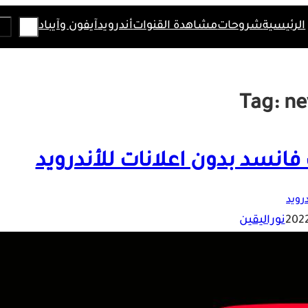
Search
الرئيسية
شروحات
مشاهدة القنوات
أندرويد
آيفون وآيباد
Tag:
ne
درويد
نوراليقين