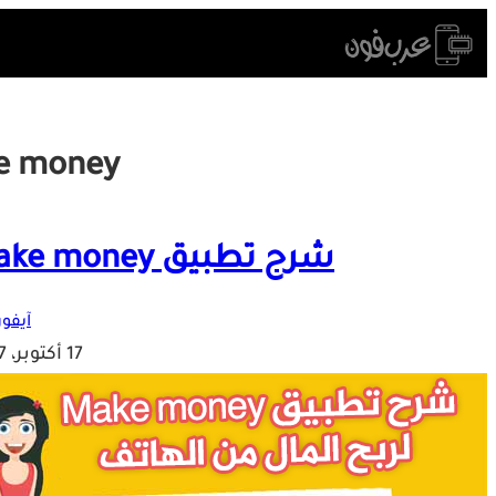
Skip
to
content
e money
شرح تطبيق Make money لربح المال من الهاتف
آيفون
17 أكتوبر، 2017