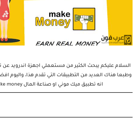
السلام عليكم يبحث الكثير من مستعملي اجهزة اندرويد عن ت
انه تطبيق ميك موني او صناعة المال Make money والذي يمكنك من ربح المال من هاتفك فقط،…