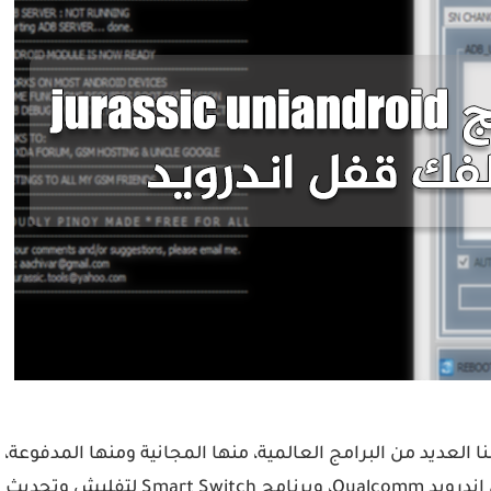
ا العديد من البرامج العالمية، منها المجانية ومنها المدفوعة،
ومن بين هذه البرامج نجد برنامج QPST Flash Tool لتفليش اندرويد Qualcomm، وبرنامج Smart Switch لتفليش وتحديث