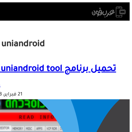
Skip
to
content
c uniandroid
تحميل برنامج jurassic uniandroid tool – فك قفل نمط اندرويد
ع
21 فبراير، 2018