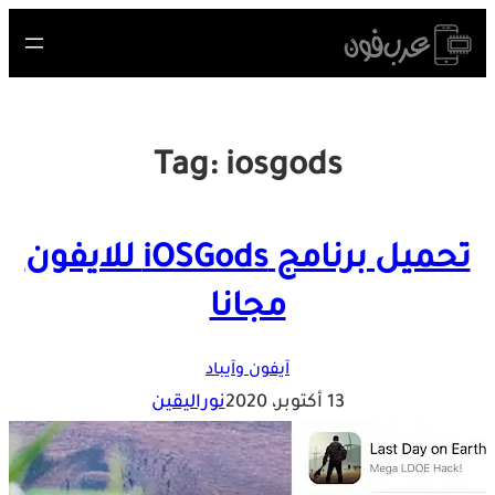
Skip
to
content
Tag:
iosgods
تحميل برنامج iOSGods للايفون
مجانا
آيفون وآيباد
13 أكتوبر، 2020
نوراليقين