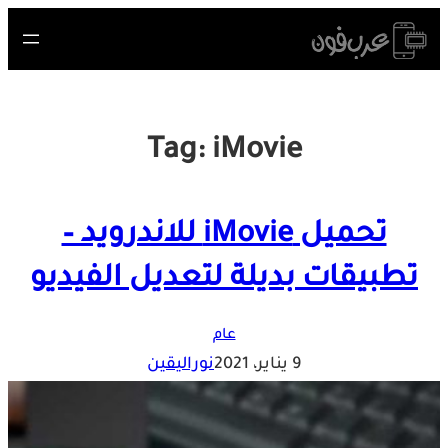
Skip
to
content
Tag:
iMovie
تحميل iMovie للاندرويد –
تطبيقات بديلة لتعديل الفيديو
عام
9 يناير، 2021
نوراليقين