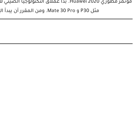
مؤتمر مطوري Huawei 2020. بدأ عملاق التك
مثل P30 و Mate 30 Pro. ومن المقرر أن يبدأ الإصدار المستقر في الظهور في يونيو هذا العام،…