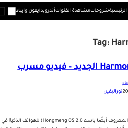
Search
الرئيسية
شروحات
مشاهدة القنوات
أندرويد
آيفون وآيباد
Tag:
Har
ام
نوراليقين
أعلنت شركة Huawei لأول مرة عن نظام HarmonyOS 2.0 (المعروف أيضًا باسم Hongmeng OS 2.0) للهواتف الذكية في