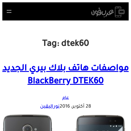
Skip
to
content
Tag:
dtek60
مواصفات هاتف بلاك بيري الجديد
BlackBerry DTEK60
عام
28 أكتوبر، 2016
نوراليقين