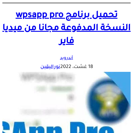
تحميل برنامج wpsapp pro
النسخة المدفوعة مجانا من ميديا
فاير
أندرويد
18 غشت، 2022
نوراليقين