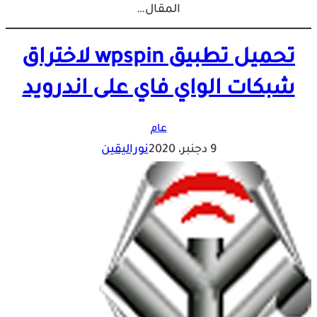
المقال…
تحميل تطبيق wpspin لاختراق
شبكات الواي فاي على اندرويد
عام
9 دجنبر، 2020
نوراليقين