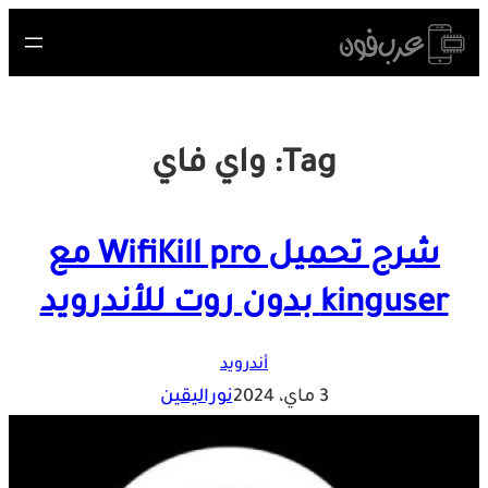
Skip
to
content
Tag:
واي فاي
شرح تحميل WifiKill pro مع
kinguser بدون روت للأندرويد
أندرويد
3 ماي، 2024
نوراليقين