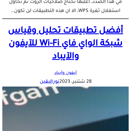
في هذا الصدد، اغلبها تحتاج صلاحيات الروت ثم تحاول
استغلال ثغرة WPS، الا ان هذه التطبيقات لن تكون…
أفضل تطبيقات تحليل وقياس
شبكة الواي فاي Wi-Fi للآيفون
والآيباد
آيفون وآيباد
28 شتنبر، 2023
نوراليقين