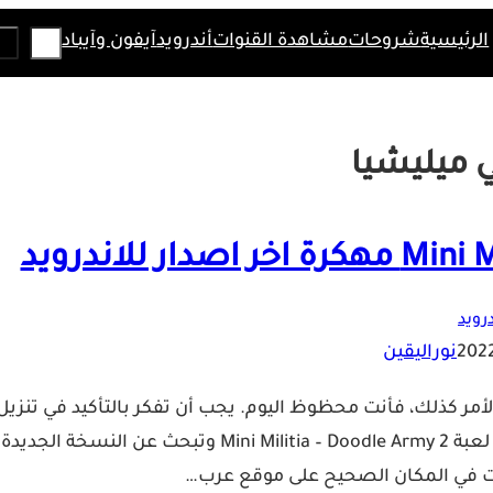
Search
الرئيسية
شروحات
مشاهدة القنوات
أندرويد
آيفون وآيباد
 ميليشيا
درويد
نوراليقين
ر كذلك، فأنت محظوظ اليوم. يجب أن تفكر بالتأكيد في تنزيل
Mini Militia على هاتفك Android، خصوصا اذا كنت قد جربت لعبة Mini Militia – Doodle Army 2 وتبحث عن النسخة الجديدة