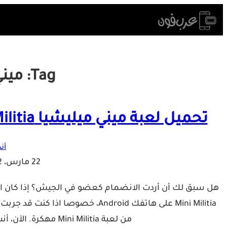
Skip
to
content
Tag:
ميني
تحميل لعبة ميني ميليشيا Mini Militia مهكرة اخر اصدار للاندرويد
أن
22 مارس، 2022
هل سبق لك أن أردت الانضمام كعضو في الجيش؟ إذا كان الأم
من لعبة Mini Militia مهكرة. الآن، أنت في المكان الصحيح على موقع عرب…