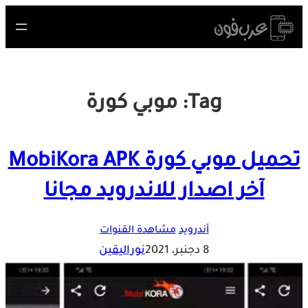
Skip
to
content
Tag:
موبي كورة
تحميل موبي كورة MobiKora APK
آخر اصدار للاندرويد مجانا
أندرويد
مشاهدة القنوات
8 دجنبر، 2021
نوراليقين