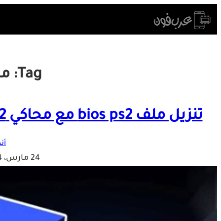
Skip
to
content
Tag:
ملف
تنزيل ملف bios ps2 مع محاكي AetherSX2 للاندرويد من ميديا فاير
أن
24 مارس، 2024