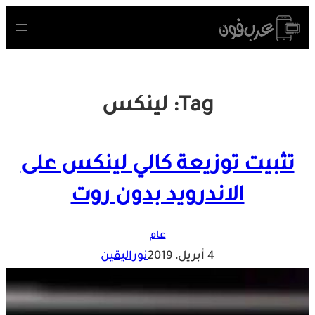
Skip
to
content
Tag:
لينكس
تثبيت توزيعة كالي لينكس على
الاندرويد بدون روت
عام
4 أبريل، 2019
نوراليقين