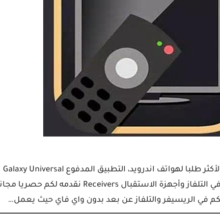
اهلا بكم من جديد، في مقال اليوم نقدم لكم احد التطبيقات الأكثر طلبا لهواتف اندرويد، التطبيق المدفوع Galaxy Universal
Remote الذي يحول جهاز اندرويد الى ريموت كونترول للتحكم في التلفاز وأجهزة الاستقبال Receivers نقدمه لكم حصريا م
م في الريسيفر والتلفاز عن بعد بدون واي فاي حيث يعمل…