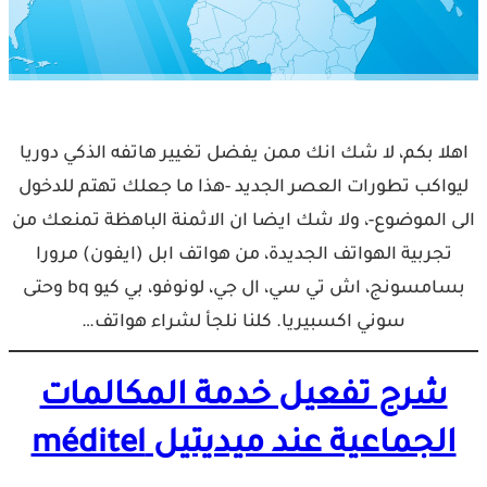
اهلا بكم، لا شك انك ممن يفضل تغيير هاتفه الذكي دوريا
ليواكب تطورات العصر الجديد -هذا ما جعلك تهتم للدخول
الى الموضوع-، ولا شك ايضا ان الاثمنة الباهظة تمنعك من
تجربية الهواتف الجديدة، من هواتف ابل (ايفون) مرورا
بسامسونج، اش تي سي، ال جي، لونوفو، بي كيو bq وحتى
سوني اكسبيريا. كلنا نلجأ لشراء هواتف…
شرح تفعيل خدمة المكالمات
الجماعية عند ميديتيل méditel