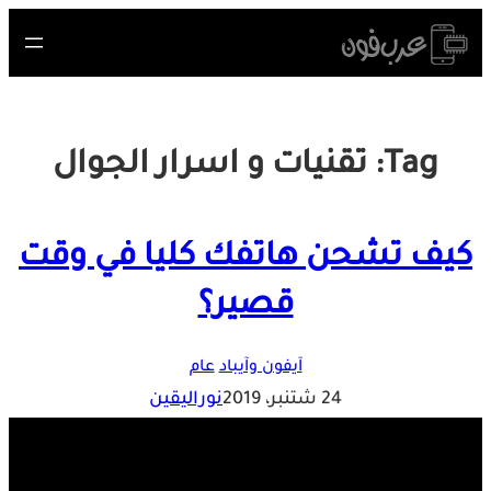
Skip
to
content
Tag:
تقنيات و اسرار الجوال
كيف تشحن هاتفك كليا في وقت
قصير؟
آيفون وآيباد
عام
24 شتنبر، 2019
نوراليقين