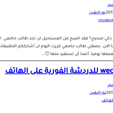
ام
نوراليقين
ف ذكي صحيح؟ فقد اصبح من المستحيل ان تجد طالب جامعي او
نا الان. بصفتي طالب جامعي قررت اليوم ان أشارككم التطبيقا
لها يوميا، أتمنا أن تستفيد منها 🙂…
ام
نوراليقين