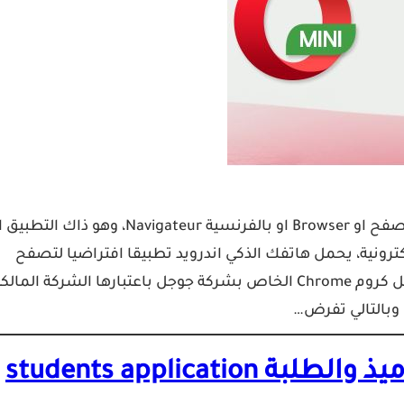
اهلا بكم مجددا، كلكم تستخدمون الانترنيت وكلكم تملكون متصفح او Browser او بالفرنسية Navigateur، وهو ذاك ال
ترونية، يحمل هاتفك الذكي اندرويد تطبيقا افتراضيا لتصفح
الانترنيت تحت اسم Browser غالبا، بالاظافة الى متصفح جوجل كروم Chrome الخاص بشركة جوجل باعتبارها الشركة المال
 وبالتالي تفرض…
students applica