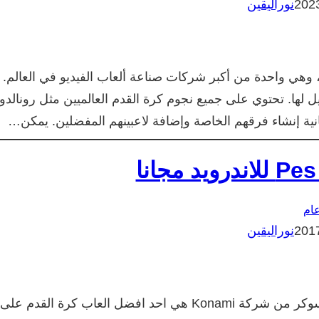
نوراليقين
عبة PES هي الإصدار الرسمي الذي أنتجته شركة Konami، وهي واحدة من أكبر شركات صناعة ألعاب الفيديو في العالم.
عة لا مثيل لها. تحتوي على جميع نجوم كرة القدم العالميين مثل رونالدو
كانية إنشاء فرقهم الخاصة وإضافة لاعبينهم المفضلين. يمكن…
ام
نوراليقين
اهلا وسهل بكم من جديد، لعبة بيس Pes او برو إيفولوشن سوكر من شركة Konami هي احد افضل العاب كرة القدم على