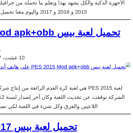
الأجهزة الذكية والكل يشهد بهذا ويعلم ما تحمله من جرافيك
2015 و 2016 و 2017 واليوم معنا تحميل Pes 2018 للاندرويد مجانا وبرابط مباشر…
تحميل لعبة بيس PES 2015 Mod apk+obb على هاتف أندرويد
ع
10 غشت، 2017
اللاعبين والفرق وكل شيء في اللعبة لكي تصبح 2015. اللعبة متوفرة حصريا مع موقع 
تحميل لعبة بيس pes 2017 للايفون مجانا