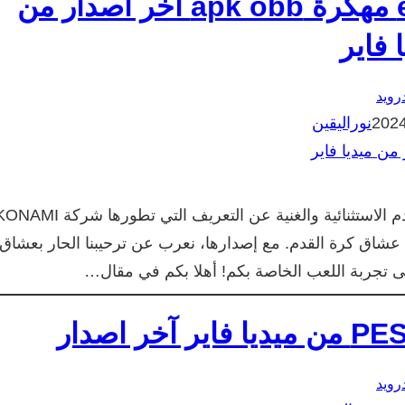
تحميل بيس eFootball™ 2024 مهكرة apk obb آخر اصدار من
 فاير
درويد
نوراليقين
نسخة eFootball™ 2024 او لعبة PES 24 من لعبة كرة القدم الاستثنائية والغنية عن التعريف التي تطورها شر
 عشاق كرة القدم. مع إصدارها، نعرب عن ترحيبنا الحار بعشاق
ى تجربة اللعب الخاصة بكم! أهلا بكم في مقال…
درويد