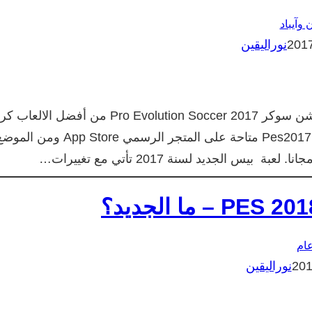
 وآيباد
نوراليقين
لعبة كرة القدم الغنية عن كل تعريف (بيس 2017) برو إيفولوشن سوكر 2017 Pro Evolution Soccer من أفضل الالعا
القدم على الايفون والايباد IOS، وقد أصبحت النسخة الأخيرة Pes2017 متاحة على المتجر الرسمي App Store ومن
س الجديد لسنة 2017 تأتي مع تغييرات…
ام
نوراليقين